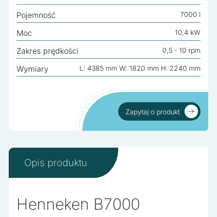
Nieklasyfikowane
Pojemność
7000 l
Nieklasyfikowane pliki cookie, to pliki, które są w procesie
klasyfikowania, wraz z dostawcami poszczególnych
Moc
10,4 kW
ciasteczek.
Zakres prędkości
0,5 - 10 rpm
Wymiary
L: 4385 mm W: 1820 mm H: 2240 mm
Odrzuć wszystko
Zapisz moje preferencje
Akceptuj wszystko
Zapytaj o produkt
Zapytaj o produkt
Opis produktu
Henneken B7000