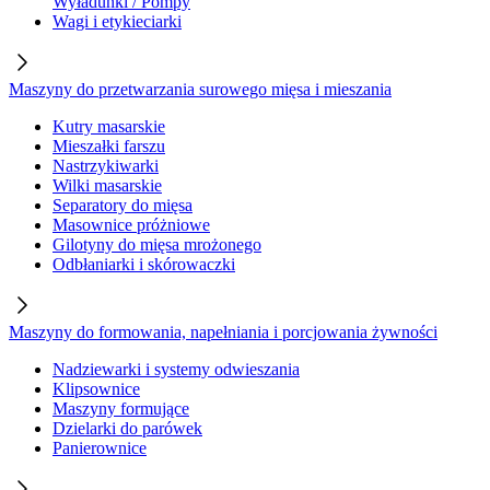
Wyładunki / Pompy
Wagi i etykieciarki
Maszyny do przetwarzania surowego mięsa i mieszania
Kutry masarskie
Mieszałki farszu
Nastrzykiwarki
Wilki masarskie
Separatory do mięsa
Masownice próżniowe
Gilotyny do mięsa mrożonego
Odbłaniarki i skórowaczki
Maszyny do formowania, napełniania i porcjowania żywności
Nadziewarki i systemy odwieszania
Klipsownice
Maszyny formujące
Dzielarki do parówek
Panierownice