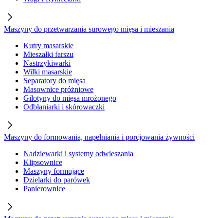
Maszyny do przetwarzania surowego mięsa i mieszania
Kutry masarskie
Mieszałki farszu
Nastrzykiwarki
Wilki masarskie
Separatory do mięsa
Masownice próżniowe
Gilotyny do mięsa mrożonego
Odbłaniarki i skórowaczki
Maszyny do formowania, napełniania i porcjowania żywności
Nadziewarki i systemy odwieszania
Klipsownice
Maszyny formujące
Dzielarki do parówek
Panierownice