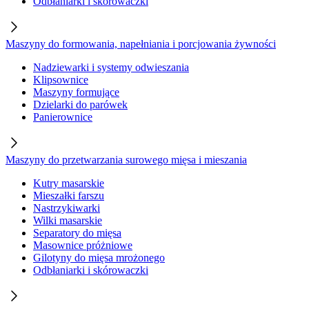
Odbłaniarki i skórowaczki
Maszyny do formowania, napełniania i porcjowania żywności
Nadziewarki i systemy odwieszania
Klipsownice
Maszyny formujące
Dzielarki do parówek
Panierownice
Maszyny do przetwarzania surowego mięsa i mieszania
Kutry masarskie
Mieszałki farszu
Nastrzykiwarki
Wilki masarskie
Separatory do mięsa
Masownice próżniowe
Gilotyny do mięsa mrożonego
Odbłaniarki i skórowaczki