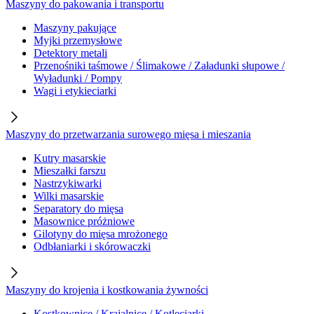
Maszyny do pakowania i transportu
Maszyny pakujące
Myjki przemysłowe
Detektory metali
Przenośniki taśmowe / Ślimakowe / Załadunki słupowe /
Wyładunki / Pompy
Wagi i etykieciarki
Maszyny do przetwarzania surowego mięsa i mieszania
Kutry masarskie
Mieszałki farszu
Nastrzykiwarki
Wilki masarskie
Separatory do mięsa
Masownice próżniowe
Gilotyny do mięsa mrożonego
Odbłaniarki i skórowaczki
Maszyny do krojenia i kostkowania żywności
Kostkownice / Krajalnice / Kotleciarki