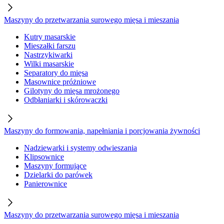
Maszyny do przetwarzania surowego mięsa i mieszania
Kutry masarskie
Mieszałki farszu
Nastrzykiwarki
Wilki masarskie
Separatory do mięsa
Masownice próżniowe
Gilotyny do mięsa mrożonego
Odbłaniarki i skórowaczki
Maszyny do formowania, napełniania i porcjowania żywności
Nadziewarki i systemy odwieszania
Klipsownice
Maszyny formujące
Dzielarki do parówek
Panierownice
Maszyny do przetwarzania surowego mięsa i mieszania