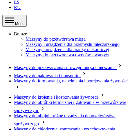
ES
RU
Menu
Branże
Maszyny do przetwórstwa mięsa
Maszyny i urządzenia dla przemysłu mleczarskiego
Maszyny i urządzenia dla branży piekarniczej
Maszyny do przetwórstwa owoców i warzyw
Maszyny do przetwarzania surowego mięsa i mieszania
Maszyny do pakowania i transportu
Maszyny do formowania, napełniania i porcjowania żywności
Maszyny do krojenia i kostkowania żywności
Maszyny do obróbki termicznej i gotowania w przetwórstwie
spożywczym
Maszyny do ubojni i różne urządzenia do przetwórstwa
spożywczego
Maszyny do chłodzenia, zamrażania i przechowywania