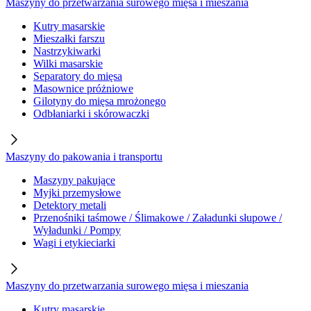
Maszyny do przetwarzania surowego mięsa i mieszania
Kutry masarskie
Mieszałki farszu
Nastrzykiwarki
Wilki masarskie
Separatory do mięsa
Masownice próżniowe
Gilotyny do mięsa mrożonego
Odbłaniarki i skórowaczki
Maszyny do pakowania i transportu
Maszyny pakujące
Myjki przemysłowe
Detektory metali
Przenośniki taśmowe / Ślimakowe / Załadunki słupowe /
Wyładunki / Pompy
Wagi i etykieciarki
Maszyny do przetwarzania surowego mięsa i mieszania
Kutry masarskie