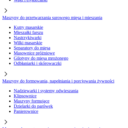
Maszyny do przetwarzania surowego mięsa i mieszania
Kutry masarskie
Mieszałki farszu
Nastrzykiwarki
Wilki masarskie
Separatory do mięsa
Masownice próżniowe
Gilotyny do mięsa mrożonego
Odbłaniarki i skórowaczki
Maszyny do formowania, napełniania i porcjowania żywności
Nadziewarki i systemy odwieszania
Klipsownice
Maszyny formujące
Dzielarki do parówek
Panierownice