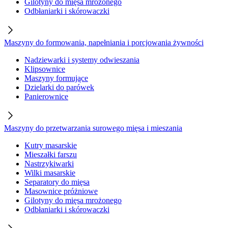
Gilotyny do mięsa mrożonego
Odbłaniarki i skórowaczki
Maszyny do formowania, napełniania i porcjowania żywności
Nadziewarki i systemy odwieszania
Klipsownice
Maszyny formujące
Dzielarki do parówek
Panierownice
Maszyny do przetwarzania surowego mięsa i mieszania
Kutry masarskie
Mieszałki farszu
Nastrzykiwarki
Wilki masarskie
Separatory do mięsa
Masownice próżniowe
Gilotyny do mięsa mrożonego
Odbłaniarki i skórowaczki