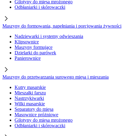
Gilotyny do mięsa mrożonego
Odbłaniarki i skórowaczki
Maszyny do formowania, napełniania i porcjowania żywności
Nadziewarki i systemy odwieszania
Klipsownice
Maszyny formujące
Dzielarki do parówek
Panierownice
Maszyny do przetwarzania surowego mięsa i mieszania
Kutry masarskie
Mieszałki farszu
Nastrzykiwarki
Wilki masarskie
Separatory do mięsa
Masownice próżniowe
Gilotyny do mięsa mrożonego
Odbłaniarki i skórowaczki