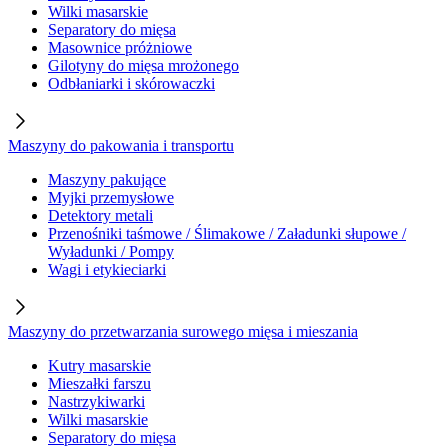
Wilki masarskie
Separatory do mięsa
Masownice próżniowe
Gilotyny do mięsa mrożonego
Odbłaniarki i skórowaczki
Maszyny do pakowania i transportu
Maszyny pakujące
Myjki przemysłowe
Detektory metali
Przenośniki taśmowe / Ślimakowe / Załadunki słupowe /
Wyładunki / Pompy
Wagi i etykieciarki
Maszyny do przetwarzania surowego mięsa i mieszania
Kutry masarskie
Mieszałki farszu
Nastrzykiwarki
Wilki masarskie
Separatory do mięsa