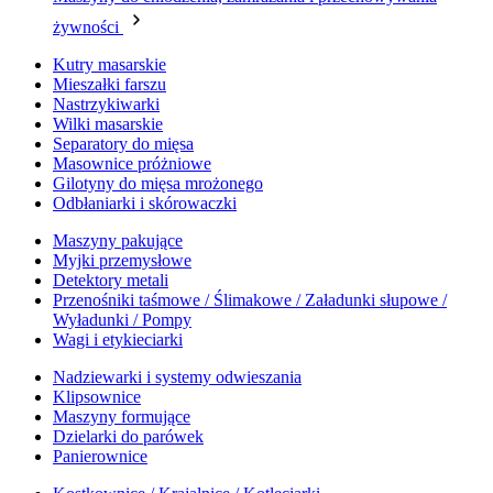
żywności
Kutry masarskie
Mieszałki farszu
Nastrzykiwarki
Wilki masarskie
Separatory do mięsa
Masownice próżniowe
Gilotyny do mięsa mrożonego
Odbłaniarki i skórowaczki
Maszyny pakujące
Myjki przemysłowe
Detektory metali
Przenośniki taśmowe / Ślimakowe / Załadunki słupowe /
Wyładunki / Pompy
Wagi i etykieciarki
Nadziewarki i systemy odwieszania
Klipsownice
Maszyny formujące
Dzielarki do parówek
Panierownice