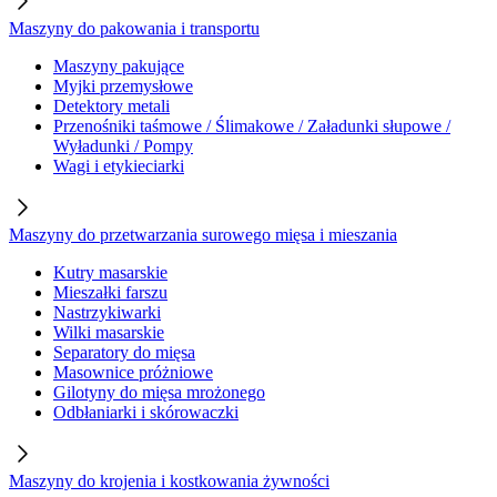
Maszyny do pakowania i transportu
Maszyny pakujące
Myjki przemysłowe
Detektory metali
Przenośniki taśmowe / Ślimakowe / Załadunki słupowe /
Wyładunki / Pompy
Wagi i etykieciarki
Maszyny do przetwarzania surowego mięsa i mieszania
Kutry masarskie
Mieszałki farszu
Nastrzykiwarki
Wilki masarskie
Separatory do mięsa
Masownice próżniowe
Gilotyny do mięsa mrożonego
Odbłaniarki i skórowaczki
Maszyny do krojenia i kostkowania żywności