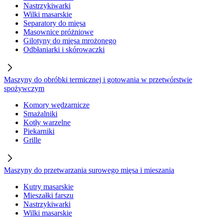
Nastrzykiwarki
Wilki masarskie
Separatory do mięsa
Masownice próżniowe
Gilotyny do mięsa mrożonego
Odbłaniarki i skórowaczki
Maszyny do obróbki termicznej i gotowania w przetwórstwie
spożywczym
Komory wędzarnicze
Smażalniki
Kotły warzelne
Piekarniki
Grille
Maszyny do przetwarzania surowego mięsa i mieszania
Kutry masarskie
Mieszałki farszu
Nastrzykiwarki
Wilki masarskie