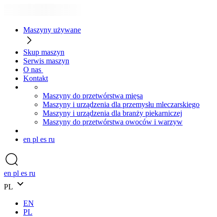
Maszyny używane
Skup maszyn
Serwis maszyn
O nas
Kontakt
Maszyny do przetwórstwa mięsa
Maszyny i urządzenia dla przemysłu mleczarskiego
Maszyny i urządzenia dla branży piekarniczej
Maszyny do przetwórstwa owoców i warzyw
en
pl
es
ru
en
pl
es
ru
PL
EN
PL