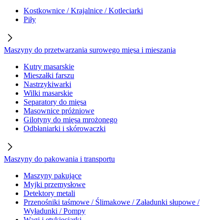
Kostkownice / Krajalnice / Kotleciarki
Piły
Maszyny do przetwarzania surowego mięsa i mieszania
Kutry masarskie
Mieszałki farszu
Nastrzykiwarki
Wilki masarskie
Separatory do mięsa
Masownice próżniowe
Gilotyny do mięsa mrożonego
Odbłaniarki i skórowaczki
Maszyny do pakowania i transportu
Maszyny pakujące
Myjki przemysłowe
Detektory metali
Przenośniki taśmowe / Ślimakowe / Załadunki słupowe /
Wyładunki / Pompy
Wagi i etykieciarki