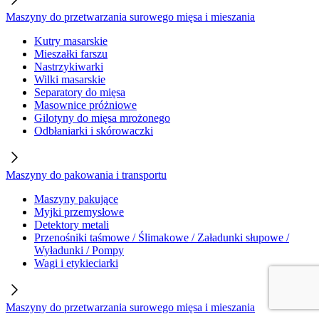
Maszyny do przetwarzania surowego mięsa i mieszania
Kutry masarskie
Mieszałki farszu
Nastrzykiwarki
Wilki masarskie
Separatory do mięsa
Masownice próżniowe
Gilotyny do mięsa mrożonego
Odbłaniarki i skórowaczki
Maszyny do pakowania i transportu
Maszyny pakujące
Myjki przemysłowe
Detektory metali
Przenośniki taśmowe / Ślimakowe / Załadunki słupowe /
Wyładunki / Pompy
Wagi i etykieciarki
Maszyny do przetwarzania surowego mięsa i mieszania