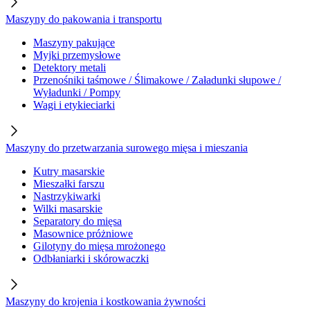
Maszyny do pakowania i transportu
Maszyny pakujące
Myjki przemysłowe
Detektory metali
Przenośniki taśmowe / Ślimakowe / Załadunki słupowe /
Wyładunki / Pompy
Wagi i etykieciarki
Maszyny do przetwarzania surowego mięsa i mieszania
Kutry masarskie
Mieszałki farszu
Nastrzykiwarki
Wilki masarskie
Separatory do mięsa
Masownice próżniowe
Gilotyny do mięsa mrożonego
Odbłaniarki i skórowaczki
Maszyny do krojenia i kostkowania żywności