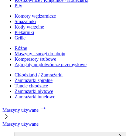
Kostkownice / Krajalnice / Kotleciarki
Piły
Komory wędzarnicze
Smażalniki
Kotły warzelne
Piekarniki
Grille
Różne
Maszyny i sprzęt do uboju
Kompresory śrubowe
Agregaty prądotwórcze przemysłowe
Chłodziarki / Zamrażarki
Zamrażarki spiralne
Tunele chłodzące
Zamrażarki płytowe
Zamrażarki tunelowe
Maszyny używane
Maszyny używane