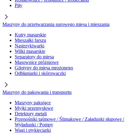
Piły
Maszyny do przetwarzania surowego mięsa i mieszania
Kutry masarskie
Mieszałki farszu
Nastrzykiwarki
Wilki masarskie
Separatory do mięsa
Masownice próżniowe
Gilotyny do mięsa mrożonego
Odbłaniarki i skórowaczki
Maszyny do pakowania i transportu
Maszyny pakujące
Myjki przemysłowe
Detektory metali
Przenośniki taśmowe / Ślimakowe / Załadunki słupowe /
Wyładunki / Pompy
Wagi i etykieciarki