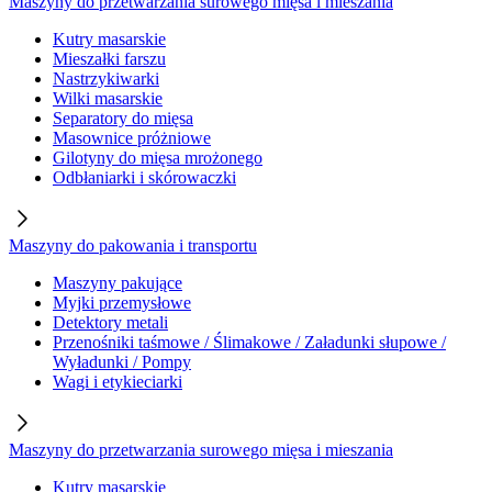
Maszyny do przetwarzania surowego mięsa i mieszania
Kutry masarskie
Mieszałki farszu
Nastrzykiwarki
Wilki masarskie
Separatory do mięsa
Masownice próżniowe
Gilotyny do mięsa mrożonego
Odbłaniarki i skórowaczki
Maszyny do pakowania i transportu
Maszyny pakujące
Myjki przemysłowe
Detektory metali
Przenośniki taśmowe / Ślimakowe / Załadunki słupowe /
Wyładunki / Pompy
Wagi i etykieciarki
Maszyny do przetwarzania surowego mięsa i mieszania
Kutry masarskie