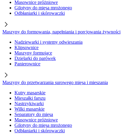
Masownice próżniowe
Gilotyny do mięsa mrożonego
Odbłaniarki i skórowaczki
Maszyny do formowania, napełniania i porcjowania żywności
Nadziewarki i systemy odwieszania
Klipsownice
Maszyny formujące
Dzielarki do parówek
Panierownice
Maszyny do przetwarzania surowego mięsa i mieszania
Kutry masarskie
Mieszałki farszu
Nastrzykiwarki
Wilki masarskie
Separatory do mięsa
Masownice próżniowe
Gilotyny do mięsa mrożonego
Odbłaniarki i skórowaczki