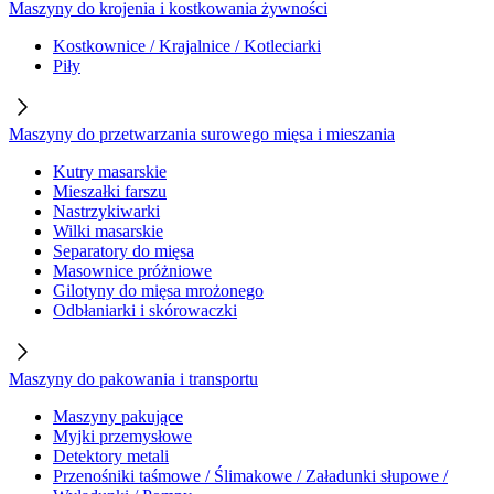
Maszyny do krojenia i kostkowania żywności
Kostkownice / Krajalnice / Kotleciarki
Piły
Maszyny do przetwarzania surowego mięsa i mieszania
Kutry masarskie
Mieszałki farszu
Nastrzykiwarki
Wilki masarskie
Separatory do mięsa
Masownice próżniowe
Gilotyny do mięsa mrożonego
Odbłaniarki i skórowaczki
Maszyny do pakowania i transportu
Maszyny pakujące
Myjki przemysłowe
Detektory metali
Przenośniki taśmowe / Ślimakowe / Załadunki słupowe /