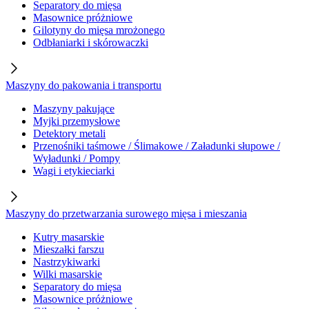
Separatory do mięsa
Masownice próżniowe
Gilotyny do mięsa mrożonego
Odbłaniarki i skórowaczki
Maszyny do pakowania i transportu
Maszyny pakujące
Myjki przemysłowe
Detektory metali
Przenośniki taśmowe / Ślimakowe / Załadunki słupowe /
Wyładunki / Pompy
Wagi i etykieciarki
Maszyny do przetwarzania surowego mięsa i mieszania
Kutry masarskie
Mieszałki farszu
Nastrzykiwarki
Wilki masarskie
Separatory do mięsa
Masownice próżniowe