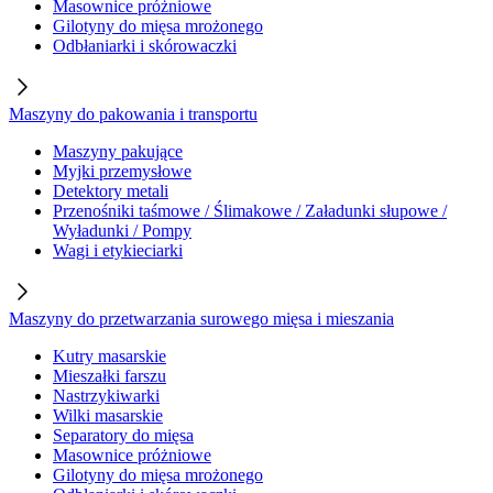
Masownice próżniowe
Gilotyny do mięsa mrożonego
Odbłaniarki i skórowaczki
Maszyny do pakowania i transportu
Maszyny pakujące
Myjki przemysłowe
Detektory metali
Przenośniki taśmowe / Ślimakowe / Załadunki słupowe /
Wyładunki / Pompy
Wagi i etykieciarki
Maszyny do przetwarzania surowego mięsa i mieszania
Kutry masarskie
Mieszałki farszu
Nastrzykiwarki
Wilki masarskie
Separatory do mięsa
Masownice próżniowe
Gilotyny do mięsa mrożonego