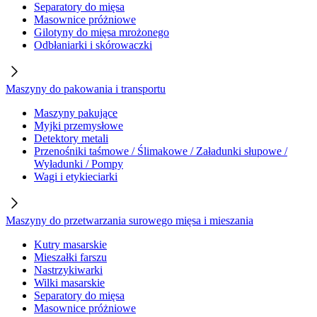
Separatory do mięsa
Masownice próżniowe
Gilotyny do mięsa mrożonego
Odbłaniarki i skórowaczki
Maszyny do pakowania i transportu
Maszyny pakujące
Myjki przemysłowe
Detektory metali
Przenośniki taśmowe / Ślimakowe / Załadunki słupowe /
Wyładunki / Pompy
Wagi i etykieciarki
Maszyny do przetwarzania surowego mięsa i mieszania
Kutry masarskie
Mieszałki farszu
Nastrzykiwarki
Wilki masarskie
Separatory do mięsa
Masownice próżniowe