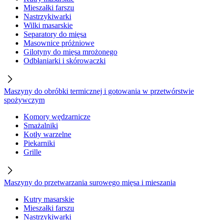
Mieszałki farszu
Nastrzykiwarki
Wilki masarskie
Separatory do mięsa
Masownice próżniowe
Gilotyny do mięsa mrożonego
Odbłaniarki i skórowaczki
Maszyny do obróbki termicznej i gotowania w przetwórstwie
spożywczym
Komory wędzarnicze
Smażalniki
Kotły warzelne
Piekarniki
Grille
Maszyny do przetwarzania surowego mięsa i mieszania
Kutry masarskie
Mieszałki farszu
Nastrzykiwarki