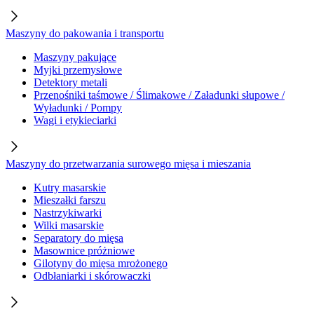
Maszyny do pakowania i transportu
Maszyny pakujące
Myjki przemysłowe
Detektory metali
Przenośniki taśmowe / Ślimakowe / Załadunki słupowe /
Wyładunki / Pompy
Wagi i etykieciarki
Maszyny do przetwarzania surowego mięsa i mieszania
Kutry masarskie
Mieszałki farszu
Nastrzykiwarki
Wilki masarskie
Separatory do mięsa
Masownice próżniowe
Gilotyny do mięsa mrożonego
Odbłaniarki i skórowaczki