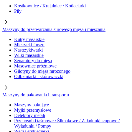
Kostkownice / Krajalnice / Kotleciarki
Piły
Maszyny do przetwarzania surowego mięsa i mieszania
Kutry masarskie
Mieszałki farszu
Nastrzykiwarki
Wilki masarskie
Separatory do mięsa
Masownice próżniowe
Gilotyny do mięsa mrożonego
Odbłaniarki i skórowaczki
Maszyny do pakowania i transportu
Maszyny pakujące
Myjki przemysłowe
Detektory metali
Przenośniki taśmowe / Ślimakowe / Załadunki słupowe /
Wyładunki / Pompy
Wagi i etykieciarki