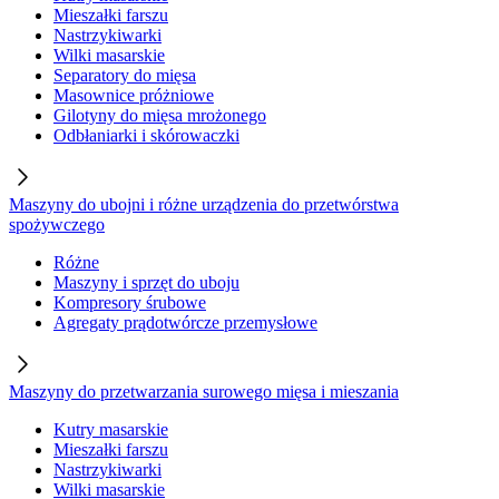
Mieszałki farszu
Nastrzykiwarki
Wilki masarskie
Separatory do mięsa
Masownice próżniowe
Gilotyny do mięsa mrożonego
Odbłaniarki i skórowaczki
Maszyny do ubojni i różne urządzenia do przetwórstwa
spożywczego
Różne
Maszyny i sprzęt do uboju
Kompresory śrubowe
Agregaty prądotwórcze przemysłowe
Maszyny do przetwarzania surowego mięsa i mieszania
Kutry masarskie
Mieszałki farszu
Nastrzykiwarki
Wilki masarskie