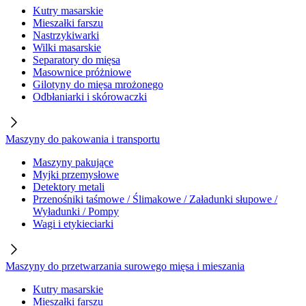
Kutry masarskie
Mieszałki farszu
Nastrzykiwarki
Wilki masarskie
Separatory do mięsa
Masownice próżniowe
Gilotyny do mięsa mrożonego
Odbłaniarki i skórowaczki
Maszyny do pakowania i transportu
Maszyny pakujące
Myjki przemysłowe
Detektory metali
Przenośniki taśmowe / Ślimakowe / Załadunki słupowe /
Wyładunki / Pompy
Wagi i etykieciarki
Maszyny do przetwarzania surowego mięsa i mieszania
Kutry masarskie
Mieszałki farszu