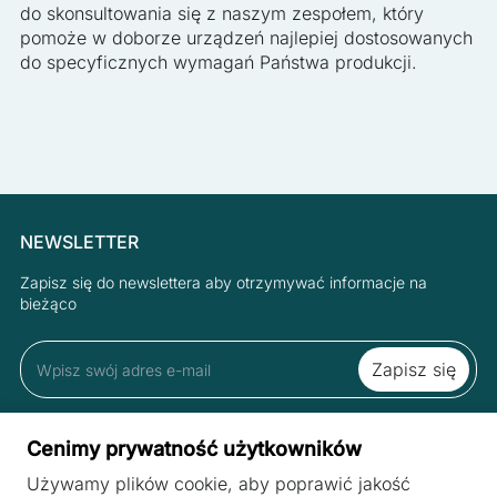
do skonsultowania się z naszym zespołem, który
pomoże w doborze urządzeń najlepiej dostosowanych
do specyficznych wymagań Państwa produkcji.
NEWSLETTER
Zapisz się do newslettera aby otrzymywać informacje na
bieżąco
Zapisując się do newslettera akceptujesz Regulamin oraz Polityką
Cenimy prywatność użytkowników
Prywatności.
Używamy plików cookie, aby poprawić jakość