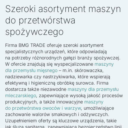
Szeroki asortyment maszyn
do przetwórstwa
spożywczego
Firma BMG TRADE oferuje szeroki asortyment
specjalistycznych urządzeń, które odpowiadają
na potrzeby różnorodnych gałęzi branży spożywczej.
W ofercie znajdują się wyspecjalizowane
maszyny
dla przemysłu mięsnego
– m.in. skórowaczka,
nadziewarka czy nastrzykiwarka, które wspierają
efektywną i higieniczną obróbkę surowca. Firma
dostarcza także niezawodne
maszyny dla przemysłu
mleczarskiego
, zapewniające wysoką jakość procesów
produkcyjnych, a także innowacyjne
maszyny
do przetwórstwa owoców i warzyw
, umożliwiające
zachowanie walorów smakowych i odżywczych.
Uzupełnieniem oferty są kluczowe urządzenia, takie
jak śluza sanitarna, zapewniająca bezpieczeństwo linii