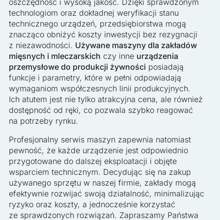
oszczędność i wysoką jakość. Dzięki sprawdzonym
technologiom oraz dokładnej weryfikacji stanu
technicznego urządzeń, przedsiębiorstwa mogą
znacząco obniżyć koszty inwestycji bez rezygnacji
z niezawodności.
Używane maszyny dla zakładów
mięsnych i mleczarskich
czy inne
urządzenia
przemysłowe do produkcji żywności
posiadają
funkcje i parametry, które w pełni odpowiadają
wymaganiom współczesnych linii produkcyjnych.
Ich atutem jest nie tylko atrakcyjna cena, ale również
dostępność od ręki, co pozwala szybko reagować
na potrzeby rynku.
Profesjonalny serwis maszyn zapewnia natomiast
pewność, że każde urządzenie jest odpowiednio
przygotowane do dalszej eksploatacji i objęte
wsparciem technicznym. Decydując się na zakup
używanego sprzętu w naszej firmie, zakłady mogą
efektywnie rozwijać swoją działalność, minimalizując
ryzyko oraz koszty, a jednocześnie korzystać
ze sprawdzonych rozwiązań. Zapraszamy Państwa