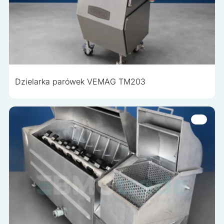
Nieklasyfikowane
Nieklasyfikowane pliki cookie, to pliki, które są w procesie
klasyfikowania, wraz z dostawcami poszczególnych
ciasteczek.
Odrzuć wszystko
Dzielarka parówek VEMAG TM203
Zapisz moje preferencje
Akceptuj wszystko