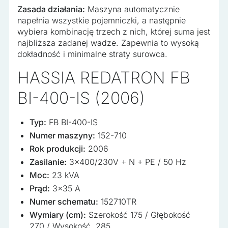
Zasada działania:
Maszyna automatycznie
napełnia wszystkie pojemniczki, a następnie
wybiera kombinację trzech z nich, której suma jest
najbliższa zadanej wadze. Zapewnia to wysoką
dokładność i minimalne straty surowca.
HASSIA REDATRON FB
BI-400-IS (2006)
Typ:
FB BI-400-IS
Numer maszyny:
152-710
Rok produkcji:
2006
Zasilanie:
3×400/230V + N + PE / 50 Hz
Moc:
23 kVA
Prąd:
3×35 A
Numer schematu:
152710TR
Wymiary (cm):
Szerokość 175 / Głębokość
270 / Wysokość 285