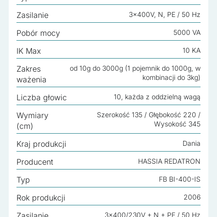
Nieklasyfikowane
Zasilanie
3x400V, N, PE / 50 Hz
Nieklasyfikowane pliki cookie, to pliki, które są w procesie
klasyfikowania, wraz z dostawcami poszczególnych
Pobór mocy
5000 VA
ciasteczek.
IK Max
10 KA
Zakres
od 10g do 3000g (1 pojemnik do 1000g, w
Odrzuć wszystko
kombinacji do 3kg)
ważenia
Zapisz moje preferencje
Liczba głowic
10, każda z oddzielną wagą
Akceptuj wszystko
Wymiary
Szerokość 135 / Głębokość 220 /
Wysokość 345
(cm)
Kraj produkcji
Dania
Producent
HASSIA REDATRON
Typ
FB BI-400-IS
Rok produkcji
2006
Zasilanie
3x400/230V + N + PE / 50 Hz