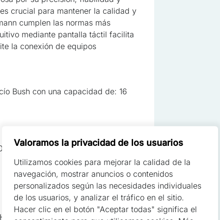
 es crucial para mantener la calidad y
dtmann cumplen las normas más
uitivo mediante pantalla táctil facilita
sonalizar contenidos y anuncios, ofrecer funciones de redes sociales y
ite la conexión de equipos
re cómo utilizas nuestro sitio web con nuestros socios de redes socia
con otra información que les hayas proporcionado o que hayan recopi
os.
ío Bush con una capacidad de: 16
cruciales para las funciones básicas del sitio web y el sitio no funci
 almacenan ningún dato que permita la identificación personal
Valoramos la privacidad de los usuarios
000 kg/h
Utilizamos cookies para mejorar la calidad de la
s permiten que el sitio recuerde información que cambia la aparienci
navegación, mostrar anuncios o contenidos
oma preferido o la región en la que se encuentra el usuario
personalizados según las necesidades individuales
de los usuarios, y analizar el tráfico en el sitio.
Hacer clic en el botón "Aceptar todas" significa el
x H: 2100mm