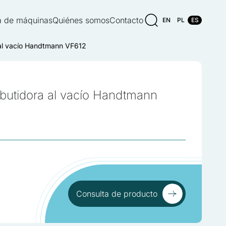
 de máquinas
Quiénes somos
Contacto
EN
PL
ES
al vacío Handtmann VF612
butidora al vacío Handtmann
Consulta de producto
Consulta de producto