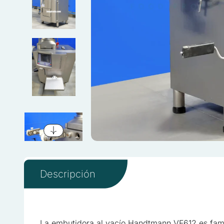
Descripción
La embutidora al vacío Handtmann VF612 es famos