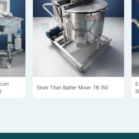
 con
E
Stork Titan Batter Mixer TB 150
0
5