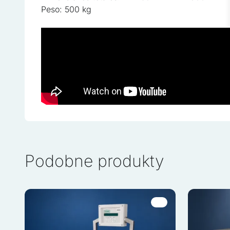
Las cookies estadísticas a
Peso: 500 kg
con el sitio, recopilando 
Marketing
Las cookies de marketing se
que sean relevantes e inter
de terceros
No clasificadas
Las cookies no clasificada
individuales
Podobne produkty
Rechazar