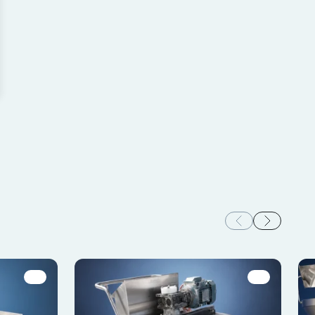
tes usuarios interactúan
bjetivo es mostrar anuncios
los editores y anunciantes
proveedores de cookies
Aceptar todo