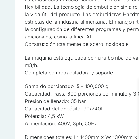
flexibilidad. La tecnología de embutición sin aire
la vida útil del producto. Las embutidoras Han
estrictas de la industria alimentaria. El manejo int
Utilizamos cookies para per
la configuración de diferentes programas y perm
Compartimos información sob
adicionales, como la línea AL.
quienes pueden combinarla 
hayas hecho de sus servici
Construcción totalmente de acero inoxidable.
La máquina está equipada con una bomba de vac
Esenciales
m3/h.
Las cookies esenciales son 
Completa con retractiladora y soporte
sin ellas. Estas cookies no
Gama de porcionado: 5 – 100,000 g
Capacidad: hasta 600 porciones por minuto y 3.
Preferencias
Presión de llenado: 35 bar
Las cookies de preferencia
Capacidad del depósito: 90/240l
página, por ejemplo, el idi
Potencia: 4,5 kW
Alimentación: 400V, 3ph, 50Hz
Estadísticas
Dimensiones totales: L: 1450mm x W: 1300mm 