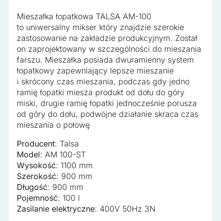
Nieklasyfikowane
Mieszałka łopatkowa TALSA AM-100
Nieklasyfikowane pliki cookie, to pliki, które są w procesie
to uniwersalny mikser który znajdzie szerokie
klasyfikowania, wraz z dostawcami poszczególnych
zastosowanie na zakładzie produkcyjnym. Został
ciasteczek.
on zaprojektowany w szczególności do mieszania
farszu. Mieszałka posiada dwuramienny system
łopatkowy zapewniający lepsze mieszanie
Odrzuć wszystko
i skrócony czas mieszania, podczas gdy jedno
Zapisz moje preferencje
ramię łopatki miesza produkt od dołu do góry
miski, drugie ramię łopatki jednocześnie porusza
Akceptuj wszystko
od góry do dołu, podwójne działanie skraca czas
mieszania o połowę
Producent
: Talsa
Model
: AM 100-ST
Wysokość
: 1100 mm
Szerokość
: 900 mm
Długość
: 900 mm
Pojemność
: 100 l
Zasilanie elektryczne
: 400V 50Hz 3N