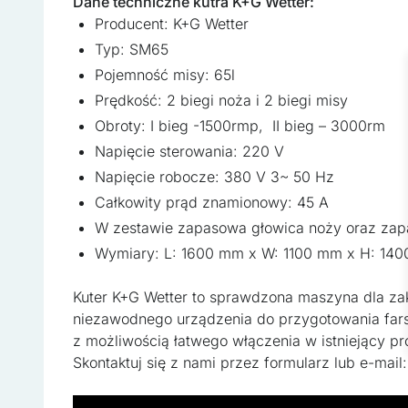
Dane techniczne kutra K+G Wetter:
Producent: K+G Wetter
Niezbędne pliki cookie maj
Typ: SM65
zamierzony sposób bez nic
Pojemność misy: 65l
Prędkość: 2 biegi noża i 2 biegi misy
Preferencje
Obroty: I bieg -1500rmp, II bieg – 3000rm
Pliki cookie dotyczące pre
Napięcie sterowania: 220 V
strony, np. preferowany ję
Napięcie robocze: 380 V 3~ 50 Hz
Całkowity prąd znamionowy: 45 A
Statystyka
W zestawie zapasowa głowica noży oraz zap
Statystyczne pliki cookie 
Wymiary: L: 1600 mm x W: 1100 mm x H: 14
zachowują się na stronie,
Kuter K+G Wetter to sprawdzona maszyna dla za
Marketing
niezawodnego urządzenia do przygotowania fars
z możliwością łatwego włączenia w istniejący pr
Marketingowe pliki cookie
Skontaktuj się z nami przez formularz lub e-mail
wyświetlanie reklam, które
wydawców i reklamodawców