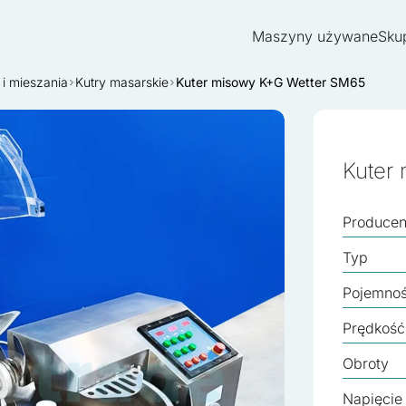
Maszyny używane
Sku
i mieszania
Kutry masarskie
Kuter misowy K+G Wetter SM65
Kuter
Producen
Typ
Pojemnoś
Prędkość
Obroty
Napięcie