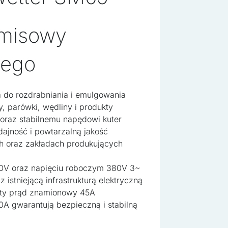
 misowy
nego
 do rozdrabniania i emulgowania
, parówki, wędliny i produkty
oraz stabilnemu napędowi kuter
dajność i powtarzalną jakość
h oraz zakładach produkujących
e do spersonalizowania treści i reklam, aby oferować funkcje społec
20V oraz napięciu roboczym 380V 3~
cje o tym, jak korzystasz z naszej witryny, udostępniamy partnerom 
istniejącą infrastrukturą elektryczną
. Partnerzy mogą połączyć te informacje z innymi danymi otrzymanym
ity prąd znamionowy 45A
ania z ich usług.
A gwarantują bezpieczną i stabilną