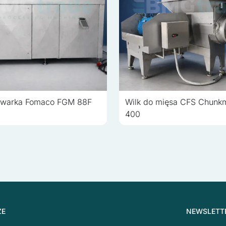
iwarka Fomaco FGM 88F
Wilk do mięsa CFS Chunk
400
ŻE
NEWSLETT