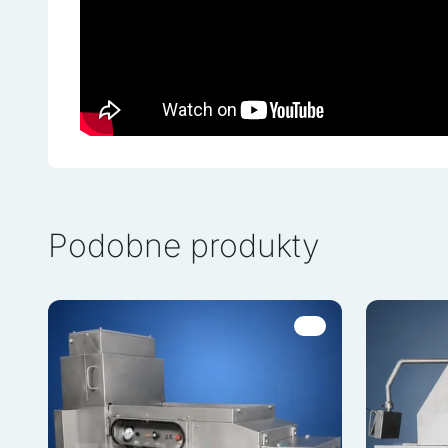
Nieklasyfikowane
Nieklasyfikowane pliki coo
ciasteczek.
Odrzuć wszystk
Podobne produkty