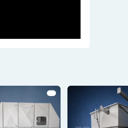
kie, to pliki, które są w procesie klasyfikowania, wraz z dostawcam
o
Zapisz moje preferencje
Ak