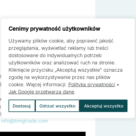
ą kluczowe znaczenie dla podstawowych funkcji witryny i witryna ni
h. Te pliki cookie nie przechowują żadnych danych umożliwiających 
Cenimy prywatność użytkowników
Używamy plików cookie, aby poprawić jakość
ferencji umożliwiają stronie zapamiętanie informacji, które zmieniają
przeglądania, wyświetlać reklamy lub treści
zyk lub region, w którym znajduje się użytkownik.
dostosowane do indywidualnych potrzeb
użytkowników oraz analizować ruch na stronie.
Kliknięcie przycisku „Akceptuj wszystkie” oznacza
asowe noże oraz klucz do głowicy
zgodę na wykorzystywanie przez nas plików
pomagają właścicielem stron internetowych zrozumieć, w jaki sposób
00 mm
cookie. Więcej informacji:
Polityka prywatności
•
 gromadząc i zgłaszając anonimowe informacje.
Jak Google przetwarza dane
.
kładów mięsnych, które szukają
zów o wysokiej jakości,
Dostosuj
Odrzuć wszystko
Akceptuj wszystko
oces produkcyjny.
 stosowane są w celu śledzenia użytkowników na stronach internetow
:
info@bmgtrade.com
 są istotne i interesujące dla poszczególnych użytkowników i tym s
 strony trzeciej.