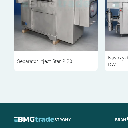
Nastrzyk
Separator Inject Star P-20
DW
STRONY
BRAN