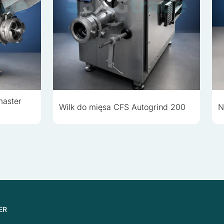
master
Wilk do mięsa CFS Autogrind 200
N
ER