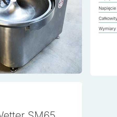
Napięcie
Całkowit
Wymiary
Wetter SM65