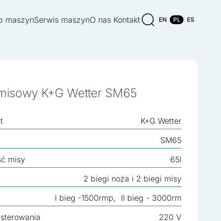
p maszyn
Serwis maszyn
O nas
Kontakt
EN
PL
ES
 misowy K+G Wetter SM65
t
K+G Wetter
SM65
ć misy
65l
2 biegi noża i 2 biegi misy
I bieg -1500rmp, II bieg - 3000rm
 sterowania
220 V