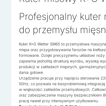
Profesjonalny kuter
do przemysłu mięs
Kuter K+G Wetter SM65 to przemysłowa maszyna
mięsa oraz przygotowywania farszów na kiełbasy
formowane. Dzięki precyzyjnemu układowi noży 
zapewnia jednolitą strukturę wyrobu, wysoką wy
produkcji w zakładach mięsnych, garmażeryjnyc
dania gotowe.
Wykorzystujemy pliki cooki
Urządzenie pracuje przy napięciu sterowania 2
w naszej witrynie. Informa
50Hz, co pozwala na bezproblemową integrację z 
reklamowym i analitycznym
w większości zakładów przemysłowych. Całkow
uzyskanymi podczas korzyst
oraz zabezpieczenie maszyny bezpiecznikiem 80
pracę nawet przy intensywnym użytkowaniu.
Niezbędne