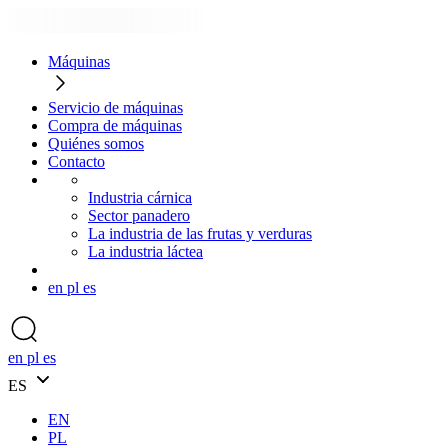
Máquinas
Servicio de máquinas
Compra de máquinas
Quiénes somos
Contacto
Industria cárnica
Sector panadero
La industria de las frutas y verduras
La industria láctea
en
pl
es
en
pl
es
ES
EN
PL