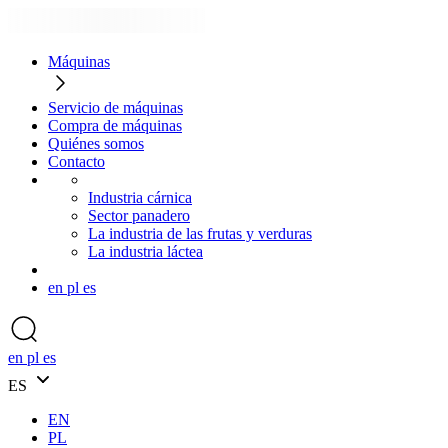
Máquinas
Servicio de máquinas
Compra de máquinas
Quiénes somos
Contacto
Industria cárnica
Sector panadero
La industria de las frutas y verduras
La industria láctea
en
pl
es
en
pl
es
ES
EN
PL