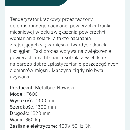
Nieklasyfikowane
Nieklasyfikowane pliki cookie, to pliki, które są w procesie
klasyfikowania, wraz z dostawcami poszczególnych
Tenderyzator krążkowy przeznaczony
ciasteczek.
do obustronnego nacinania powierzchni tkanki
mięśniowej w celu zwiększenia powierzchni
wchłaniania solanki a także nacinania
Odrzuć wszystko
znajdujących się w mięśniu twardych tkanek
i ścięgien. Taki proces wpływa na zwiększenie
Zapisz moje preferencje
powierzchni wchłaniania solanki a w efekcie
na bardzo dobre uplastycznianie poszczególnych
Akceptuj wszystko
elementów mięśni. Maszyna nigdy nie była
używana.
Producent
: Metalbud Nowicki
Model
: T600
Wysokość
: 1300 mm
Szerokość
: 1300 mm
Długość
: 1820 mm
Waga
: 650 kg
Zasilanie elektryczne
: 400V 50Hz 3N