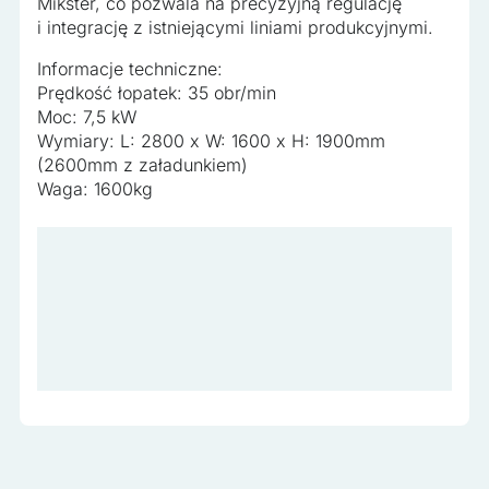
Nieklasyfikowane
Mikster, co pozwala na precyzyjną regulację
i integrację z istniejącymi liniami produkcyjnymi.
Nieklasyfikowane pliki cookie, to pliki, które są w procesie
klasyfikowania, wraz z dostawcami poszczególnych
Informacje techniczne:
ciasteczek.
Prędkość łopatek: 35 obr/min
Moc: 7,5 kW
Wymiary: L: 2800 x W: 1600 x H: 1900mm
Odrzuć wszystko
(2600mm z załadunkiem)
Waga: 1600kg
Zapisz moje preferencje
Akceptuj wszystko