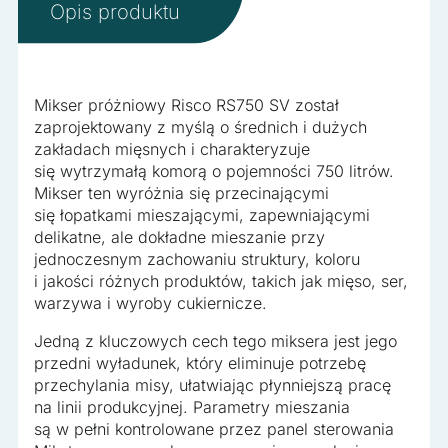
Opis produktu
zapamiętanie informacji, które zmieniają wygląd lub
funkcjonowanie strony, np. preferowany język lub region, w
którym znajduje się użytkownik.
Mikser próżniowy Risco RS750 SV został
Statystyka
zaprojektowany z myślą o średnich i dużych
zakładach mięsnych i charakteryzuje
Statystyczne pliki cookie pomagają właścicielem stron
się wytrzymałą komorą o pojemności 750 litrów.
internetowych zrozumieć, w jaki sposób różni użytkownicy
Mikser ten wyróżnia się przecinającymi
zachowują się na stronie, gromadząc i zgłaszając
się łopatkami mieszającymi, zapewniającymi
anonimowe informacje.
delikatne, ale dokładne mieszanie przy
jednoczesnym zachowaniu struktury, koloru
Marketing
i jakości różnych produktów, takich jak mięso, ser,
warzywa i wyroby cukiernicze.
Marketingowe pliki cookie stosowane są w celu śledzenia
użytkowników na stronach internetowych. Celem jest
Jedną z kluczowych cech tego miksera jest jego
wyświetlanie reklam, które są istotne i interesujące dla
przedni wyładunek, który eliminuje potrzebę
poszczególnych użytkowników i tym samym bardziej cenne
przechylania misy, ułatwiając płynniejszą pracę
dla wydawców i reklamodawców strony trzeciej.
na linii produkcyjnej. Parametry mieszania
są w pełni kontrolowane przez panel sterowania