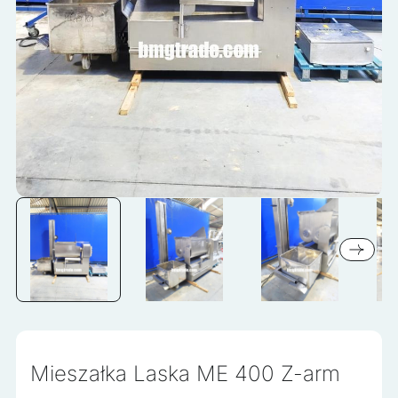
zapamiętanie informacji, które zmieniają wygląd lub
funkcjonowanie strony, np. preferowany język lub region, w
którym znajduje się użytkownik.
Statystyka
Statystyczne pliki cookie pomagają właścicielem stron
internetowych zrozumieć, w jaki sposób różni użytkownicy
zachowują się na stronie, gromadząc i zgłaszając
anonimowe informacje.
Marketing
Marketingowe pliki cookie stosowane są w celu śledzenia
użytkowników na stronach internetowych. Celem jest
wyświetlanie reklam, które są istotne i interesujące dla
poszczególnych użytkowników i tym samym bardziej cenne
dla wydawców i reklamodawców strony trzeciej.
Mieszałka Laska ME 400 Z-arm