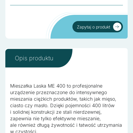
Nieklasyfikowane
Nieklasyfikowane pliki cookie, to pliki, które są w procesie
klasyfikowania, wraz z dostawcami poszczególnych
ciasteczek.
Zapytaj o produkt
Zapytaj o produkt
Odrzuć wszystko
Zapisz moje preferencje
Opis produktu
Akceptuj wszystko
Mieszałka Laska ME 400 to profesjonalne
urządzenie przeznaczone do intensywnego
mieszania ciężkich produktów, takich jak mięso,
ciasto czy masło. Dzięki pojemności 400 litrów
i solidnej konstrukcji ze stali nierdzewnej,
zapewnia nie tylko efektywne mieszanie,
ale również długą żywotność i łatwość utrzymania
w czystości.