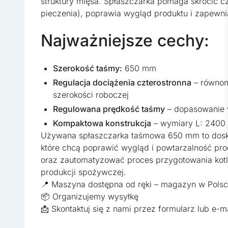
struktury mięsa. Spłaszczarka pomaga skrócić c
pieczenia), poprawia wygląd produktu i zapewni
Preferencje
Pliki cookie dotyczące pre
Najważniejsze cechy:
strony, np. preferowany ję
Szerokość taśmy:
650 mm
Statystyka
Regulacja dociążenia czterostronna
– równomi
Statystyczne pliki cookie 
szerokości roboczej
zachowują się na stronie,
Regulowana prędkość taśmy
– dopasowanie w
Kompaktowa konstrukcja
– wymiary L: 2400
Marketing
Używana spłaszczarka taśmowa 650 mm to dosko
które chcą poprawić wygląd i powtarzalność prod
Marketingowe pliki cookie
oraz zautomatyzować proces przygotowania kotle
wyświetlanie reklam, które
produkcji spożywczej.
wydawców i reklamodawców
📍 Maszyna dostępna od ręki – magazyn w Pols
📦 Organizujemy wysyłkę
Nieklasyfikowane
📩 Skontaktuj się z nami przez formularz lub e-m
Nieklasyfikowane pliki coo