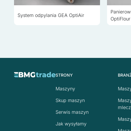
Paniero
System odpylania GEA OptiAir
OptiFlour
STRONY
BRAN
Maszyny
Maszy
Skup maszyn
Maszy
mlecz
Serwis maszyn
Maszy
Jak wysyłamy
Maszy