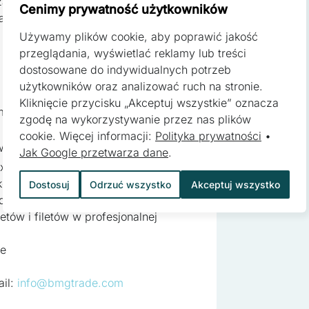
zas obróbki termicznej (smażenia,
Cenimy prywatność użytkowników
a powtarzalną wagę porcji.
Używamy plików cookie, aby poprawić jakość
ferencji umożliwiają stronie zapamiętanie informacji, które zmieniają
przeglądania, wyświetlać reklamy lub treści
zyk lub region, w którym znajduje się użytkownik.
dostosowane do indywidualnych potrzeb
użytkowników oraz analizować ruch na stronie.
Kliknięcie przycisku „Akceptuj wszystkie” oznacza
erne spłaszczanie na całej
zgodę na wykorzystywanie przez nas plików
pomagają właścicielem stron internetowych zrozumieć, w jaki sposób
cookie. Więcej informacji:
Polityka prywatności
•
 gromadząc i zgłaszając anonimowe informacje.
ydajności do innych maszyn w linii
Jak Google przetwarza dane
.
 x W: 950 x H: 1400 mm
nałe rozwiązanie dla zakładów,
Dostosuj
Odrzuć wszystko
Akceptuj wszystko
uktów, skrócić czas obróbki cieplnej
 stosowane są w celu śledzenia użytkowników na stronach internetow
tów i filetów w profesjonalnej
 są istotne i interesujące dla poszczególnych użytkowników i tym s
 strony trzeciej.
ce
ail:
info@bmgtrade.com
kie, to pliki, które są w procesie klasyfikowania, wraz z dostawcam