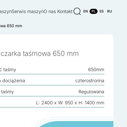
aszyn
Serwis maszyn
O nas
Kontakt
EN
PL
ES
RU
mowa 650 mm
zczarka taśmowa 650 mm
ć taśmy
650mm
a dociążenia
czterostronna
 taśmy
Regulowana
L: 2400 x W: 950 x H: 1400 mm