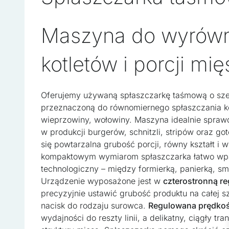
Maszyna do wyrów
kotletów i porcji mię
Oferujemy używaną spłaszczarkę taśmową o sz
przeznaczoną do równomiernego spłaszczania ko
wieprzowiny, wołowiny. Maszyna idealnie sprawd
Wykorzystujemy pliki cooki
w produkcji burgerów, schnitzli, stripów oraz go
w naszej witrynie. Informa
się powtarzalna grubość porcji, równy kształt i w
reklamowym i analitycznym
kompaktowym wymiarom spłaszczarka łatwo wpasu
uzyskanymi podczas korzyst
technologiczny – między formierką, panierką, sm
Urządzenie wyposażone jest w
czterostronną re
Niezbędne
precyzyjnie ustawić grubość produktu na całej 
nacisk do rodzaju surowca.
Regulowana prędko
Niezbędne pliki cookie maj
zamierzony sposób bez nic
wydajności do reszty linii, a delikatny, ciągły tr