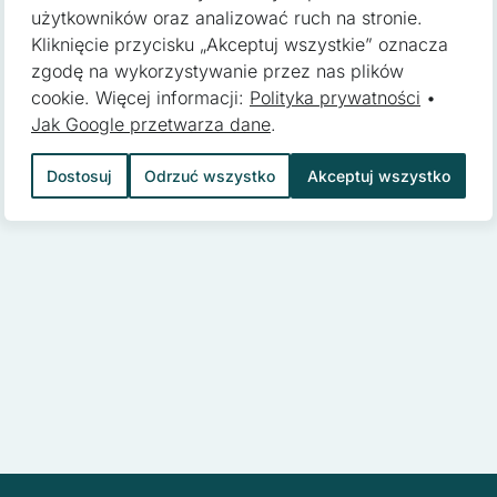
użytkowników oraz analizować ruch na stronie.
Kliknięcie przycisku „Akceptuj wszystkie” oznacza
zgodę na wykorzystywanie przez nas plików
pomagają właścicielem stron internetowych zrozumieć, w jaki sposób
cookie. Więcej informacji:
Polityka prywatności
•
 gromadząc i zgłaszając anonimowe informacje.
Jak Google przetwarza dane
.
Dostosuj
Odrzuć wszystko
Akceptuj wszystko
 stosowane są w celu śledzenia użytkowników na stronach internetow
 są istotne i interesujące dla poszczególnych użytkowników i tym s
 strony trzeciej.
kie, to pliki, które są w procesie klasyfikowania, wraz z dostawcam
o
Zapisz moje preferencje
Ak