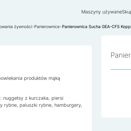
Maszyny używane
Sku
jowania żywności
Panierownice
Panierownica Sucha GEA-CFS Kopp
Panie
powlekania produktów mąką
: nuggetsy z kurczaka, piersi
y rybne, paluszki rybne, hamburgery,