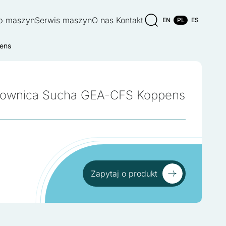
p maszyn
Serwis maszyn
O nas
Kontakt
EN
PL
ES
ens
rownica Sucha GEA-CFS Koppens
Zapytaj o produkt
Zapytaj o produkt