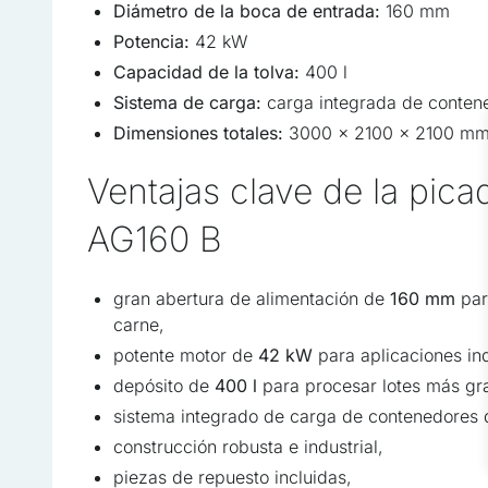
Diámetro de la boca de entrada:
160 mm
Potencia:
42 kW
Esenciales
Capacidad de la tolva:
400 l
Las cookies esenciales son 
Sistema de carga:
carga integrada de contene
sin ellas. Estas cookies no
Dimensiones totales:
3000 x 2100 x 2100 m
Preferencias
Ventajas clave de la pic
Las cookies de preferencia
AG160 B
página, por ejemplo, el idi
Estadísticas
gran abertura de alimentación de
160 mm
par
carne,
Las cookies estadísticas a
potente motor de
42 kW
para aplicaciones ind
con el sitio, recopilando 
depósito de
400 l
para procesar lotes más gr
sistema integrado de carga de contenedores
Marketing
construcción robusta e industrial,
Las cookies de marketing se
piezas de repuesto incluidas,
que sean relevantes e inter