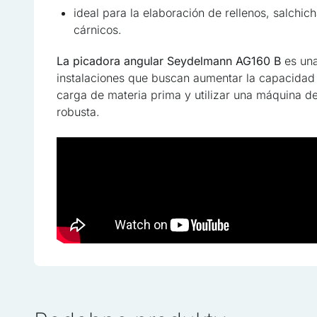
de terceros
ideal para la elaboración de rellenos, salchi
cárnicos.
No clasificadas
La picadora angular Seydelmann AG160 B
es una
Las cookies no clasificada
instalaciones que buscan aumentar la capacidad 
individuales
carga de materia prima y utilizar una máquina de
robusta.
Rechazar