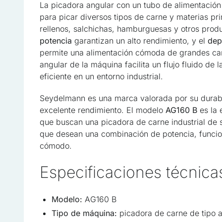
La picadora angular con un tubo de alimentació
para picar diversos tipos de carne y materias pr
rellenos, salchichas, hamburguesas y otros prod
potencia
garantizan un alto rendimiento, y el
dep
permite una alimentación cómoda de grandes can
angular de la máquina facilita un flujo fluido de
eficiente en un entorno industrial.
Seydelmann es una marca valorada por su durabil
excelente rendimiento. El modelo
AG160 B
es la 
que buscan una picadora de carne industrial de
que desean una combinación de potencia, funcio
cómodo.
Especificaciones técnica
Utilizamos cookies para per
Compartimos información sob
Modelo:
AG160 B
quienes pueden combinarla 
Tipo de máquina:
picadora de carne de tipo 
hayas hecho de sus servici