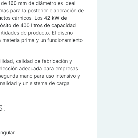
n de
160 mm
de diámetro es ideal
imas para la posterior elaboración de
uctos cárnicos. Los
42 kW de
ósito de 400 litros de capacidad
tidades de producto. El diseño
 la materia prima y un funcionamiento
idad, calidad de fabricación y
elección adecuada para empresas
 segunda mano para uso intensivo y
nalidad y un sistema de carga
s:
sonalizar contenidos y anuncios, ofrecer funciones de redes sociales y
re cómo utilizas nuestro sitio web con nuestros socios de redes socia
con otra información que les hayas proporcionado o que hayan recopi
angular
os.