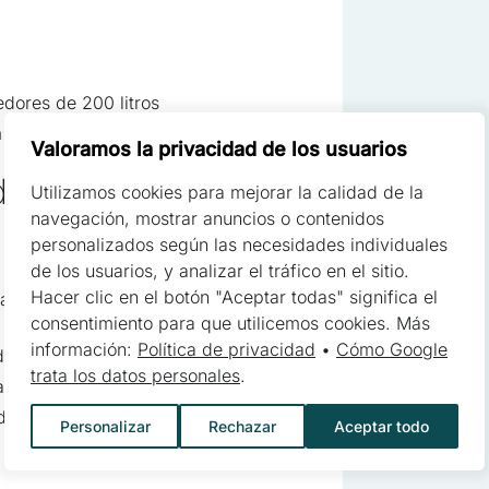
cruciales para las funciones básicas del sitio web y el sitio no funci
dores de 200 litros
 almacenan ningún dato que permita la identificación personal
m
Valoramos la privacidad de los usuarios
adora Seydelmann
Utilizamos cookies para mejorar la calidad de la
s permiten que el sitio recuerde información que cambia la aparienci
navegación, mostrar anuncios o contenidos
oma preferido o la región en la que se encuentra el usuario
personalizados según las necesidades individuales
de los usuarios, y analizar el tráfico en el sitio.
Hacer clic en el botón "Aceptar todas" significa el
a un procesamiento eficiente de la
consentimiento para que utilicemos cookies. Más
yudan a los propietarios de sitios web a comprender cómo los diferen
información:
Política de privacidad
•
Cómo Google
ustriales,
y reportando información de forma anónima
trata los datos personales
.
andes de materia prima,
 de
200 l
,
Personalizar
Rechazar
Aceptar todo
 utilizan para rastrear a los usuarios a través de los sitios web. El o
esantes para el usuario individual, y por lo tanto, más valiosos para 