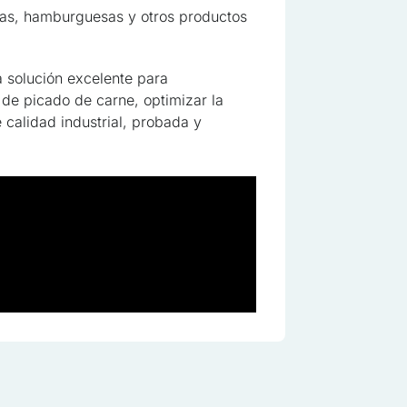
chas, hamburguesas y otros productos
 solución excelente para
s son aquellas que están en proceso de clasificación, junto con los 
de picado de carne, optimizar la
 calidad industrial, probada y
Guardar mis preferencias