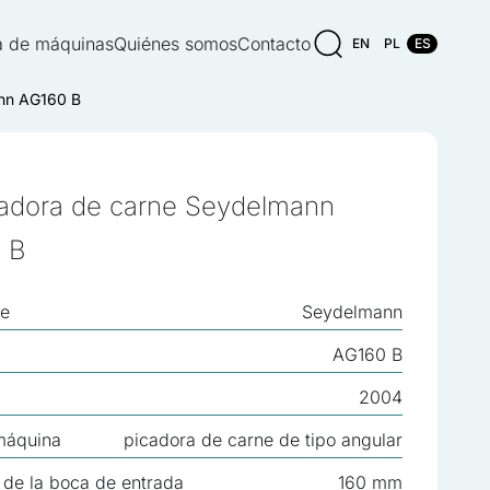
 de máquinas
Quiénes somos
Contacto
EN
PL
ES
ann AG160 B
cadora de carne Seydelmann
 B
te
Seydelmann
AG160 B
2004
máquina
picadora de carne de tipo angular
 de la boca de entrada
160 mm