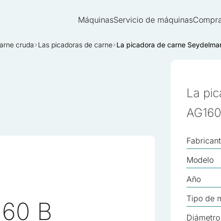
Máquinas
Servicio de máquinas
Compra
arne cruda
Las picadoras de carne
La picadora de carne Seydelm
La pi
AG160
Fabrican
Modelo
Año
Tipo de 
160 B
Diámetro