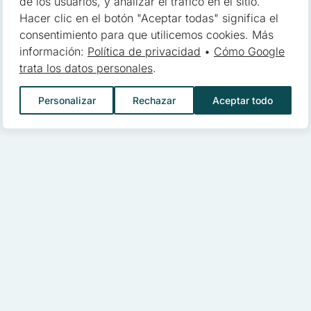
de los usuarios, y analizar el tráfico en el sitio.
Hacer clic en el botón "Aceptar todas" significa el
consentimiento para que utilicemos cookies. Más
yudan a los propietarios de sitios web a comprender cómo los diferen
información:
Política de privacidad
•
Cómo Google
y reportando información de forma anónima
trata los datos personales
.
Personalizar
Rechazar
Aceptar todo
 utilizan para rastrear a los usuarios a través de los sitios web. El o
esantes para el usuario individual, y por lo tanto, más valiosos para 
s son aquellas que están en proceso de clasificación, junto con los 
Guardar mis preferencias