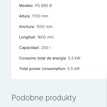
Modelo
: PS 890 B
Altura
: 1700 mm
Anchura
: 1500 mm
Utilizamos cookies para per
Compartimos información sob
Longitud
: 1600 mm
quienes pueden combinarla 
hayas hecho de sus servici
Capacidad
: 200 l
Esenciales
Consumo total de energía
: 5,5 kW
Las cookies esenciales son 
Total power consumption
: 5.5 kW
sin ellas. Estas cookies no
Preferencias
Las cookies de preferencia
Podobne produkty
página, por ejemplo, el idi