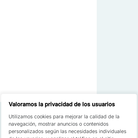
sonalizar contenidos y anuncios, ofrecer funciones de redes sociales y
re cómo utilizas nuestro sitio web con nuestros socios de redes socia
con otra información que les hayas proporcionado o que hayan recopi
os.
cruciales para las funciones básicas del sitio web y el sitio no funci
 almacenan ningún dato que permita la identificación personal
Valoramos la privacidad de los usuarios
Utilizamos cookies para mejorar la calidad de la
s permiten que el sitio recuerde información que cambia la aparienci
navegación, mostrar anuncios o contenidos
oma preferido o la región en la que se encuentra el usuario
personalizados según las necesidades individuales