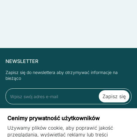
NEWSLETTER
Zapisz się do newslettera aby otrzymywać informacje na
bieżąco
Zapisując się do newslettera akceptujesz Regulamin oraz Polityką
Cenimy prywatność użytkowników
Prywatności.
Używamy plików cookie, aby poprawić jakość
przeglądania, wyświetlać reklamy lub treści