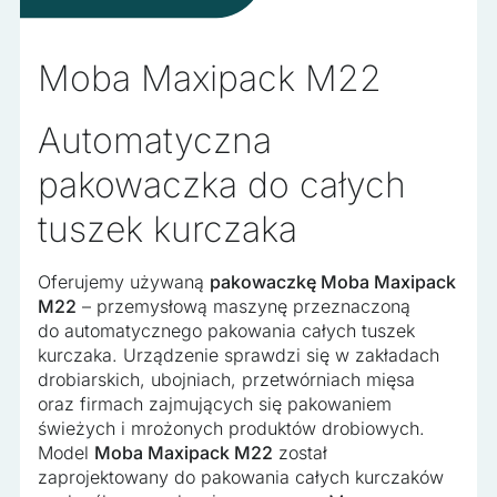
Nieklasyfikowane
Nieklasyfikowane pliki cookie, to pliki, które są w procesie
klasyfikowania, wraz z dostawcami poszczególnych
Moba Maxipack M22
ciasteczek.
Automatyczna
Odrzuć wszystko
pakowaczka do całych
Zapisz moje preferencje
tuszek kurczaka
Akceptuj wszystko
Oferujemy używaną
pakowaczkę Moba Maxipack
M22
– przemysłową maszynę przeznaczoną
do automatycznego pakowania całych tuszek
kurczaka. Urządzenie sprawdzi się w zakładach
drobiarskich, ubojniach, przetwórniach mięsa
oraz firmach zajmujących się pakowaniem
świeżych i mrożonych produktów drobiowych.
Model
Moba Maxipack M22
został
zaprojektowany do pakowania całych kurczaków