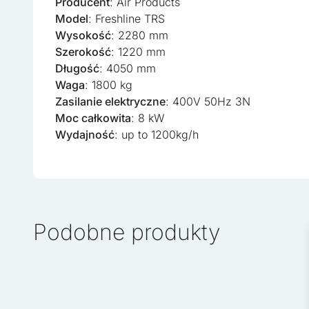
Producent
: Air Products
Model
: Freshline TRS
Wysokość
: 2280 mm
Szerokość
: 1220 mm
Długość
: 4050 mm
Waga
: 1800 kg
Zasilanie elektryczne
: 400V 50Hz 3N
Wykorzystujemy pliki cooki
w naszej witrynie. Informa
Moc całkowita
: 8 kW
reklamowym i analitycznym
Wydajność
: up to 1200kg/h
uzyskanymi podczas korzyst
Niezbędne
Niezbędne pliki cookie maj
zamierzony sposób bez nic
Podobne produkty
Preferencje
Pliki cookie dotyczące pre
strony, np. preferowany ję