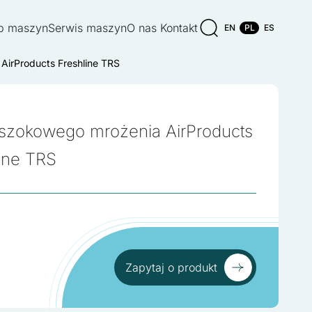
p maszyn
Serwis maszyn
O nas
Kontakt
EN
PL
ES
AirProducts Freshline TRS
 szokowego mrożenia AirProducts
line TRS
Zapytaj o produkt
Zapytaj o produkt