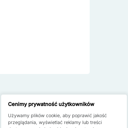
e do spersonalizowania treści i reklam, aby oferować funkcje społec
cje o tym, jak korzystasz z naszej witryny, udostępniamy partnerom 
. Partnerzy mogą połączyć te informacje z innymi danymi otrzymanym
ania z ich usług.
ą kluczowe znaczenie dla podstawowych funkcji witryny i witryna ni
h. Te pliki cookie nie przechowują żadnych danych umożliwiających 
Cenimy prywatność użytkowników
Używamy plików cookie, aby poprawić jakość
ferencji umożliwiają stronie zapamiętanie informacji, które zmieniają
przeglądania, wyświetlać reklamy lub treści
zyk lub region, w którym znajduje się użytkownik.