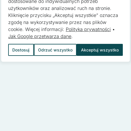
dostosowane do indywidualnych potrzeb
użytkowników oraz analizować ruch na stronie.
Kliknięcie przycisku „Akceptuj wszystkie” oznacza
zgodę na wykorzystywanie przez nas plików
pomagają właścicielem stron internetowych zrozumieć, w jaki sposób
cookie. Więcej informacji:
Polityka prywatności
•
 gromadząc i zgłaszając anonimowe informacje.
Jak Google przetwarza dane
.
Dostosuj
Odrzuć wszystko
Akceptuj wszystko
 stosowane są w celu śledzenia użytkowników na stronach internetow
 są istotne i interesujące dla poszczególnych użytkowników i tym s
 strony trzeciej.
kie, to pliki, które są w procesie klasyfikowania, wraz z dostawcam
o
Zapisz moje preferencje
Ak