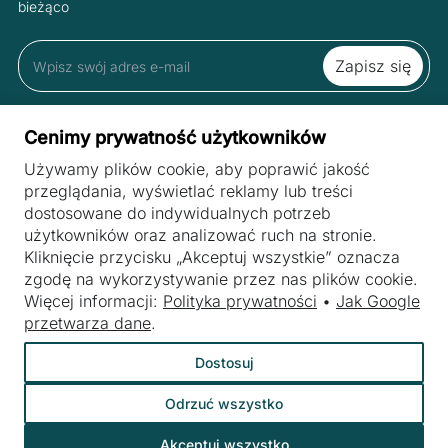
bieżąco
Zapisując się do newslettera akceptujesz Regulamin oraz Polityką
Cenimy prywatność użytkowników
Prywatności.
Używamy plików cookie, aby poprawić jakość
przeglądania, wyświetlać reklamy lub treści
dostosowane do indywidualnych potrzeb
STRONY
użytkowników oraz analizować ruch na stronie.
Maszyny
Kliknięcie przycisku „Akceptuj wszystkie” oznacza
BRANŻE
zgodę na wykorzystywanie przez nas plików cookie.
Skup maszyn
Maszyny do przetwórstwa mięsa
Więcej informacji:
Polityka prywatności
•
Jak Google
POLITYKA PRYWATNOŚCI
Serwis maszyn
przetwarza dane
.
Maszyny i urządzenia dla przemysłu mleczarskiego
TERMS OF SERVICE
Jak wysyłamy
Dostosuj
Maszyny i urządzenia dla branży piekarniczej
O nas
Maszyny do przetwórstwa owoców i warzyw
Odrzuć wszystko
Blog
Akceptuj wszystko
©
Webtom.pl