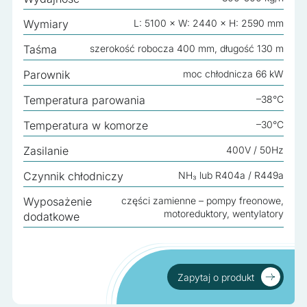
Nieklasyfikowane
Wymiary
L: 5100 × W: 2440 × H: 2590 mm
Nieklasyfikowane pliki cookie, to pliki, które są w procesie
klasyfikowania, wraz z dostawcami poszczególnych
Taśma
szerokość robocza 400 mm, długość 130 m
ciasteczek.
Parownik
moc chłodnicza 66 kW
Odrzuć wszystko
Temperatura parowania
–38°C
Temperatura w komorze
–30°C
Zapisz moje preferencje
Zasilanie
400V / 50Hz
Akceptuj wszystko
Czynnik chłodniczy
NH₃ lub R404a / R449a
Wyposażenie
części zamienne – pompy freonowe,
motoreduktory, wentylatory
dodatkowe
Zapytaj o produkt
Zapytaj o produkt