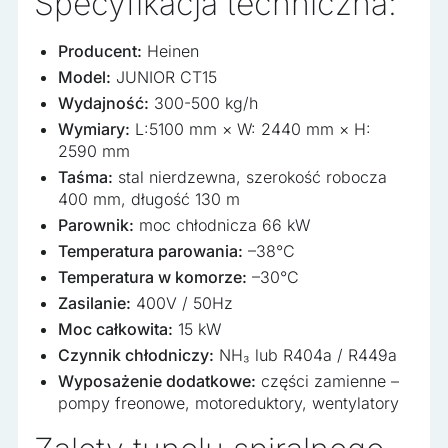
Specyfikacja techniczna:
Producent:
Heinen
Model:
JUNIOR CT15
Wydajność:
300-500 kg/h
Wymiary:
L:5100 mm × W: 2440 mm × H:
2590 mm
Taśma:
stal nierdzewna, szerokość robocza
400 mm, długość 130 m
Parownik:
moc chłodnicza 66 kW
Temperatura parowania:
–38°C
Temperatura w komorze:
–30°C
Zasilanie:
400V / 50Hz
Moc całkowita:
15 kW
Czynnik chłodniczy:
NH₃ lub R404a / R449a
Wyposażenie dodatkowe:
części zamienne –
pompy freonowe, motoreduktory, wentylatory