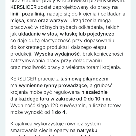
oraz stabilnej pracy w środowisku przemysłowym.
KERSLICER
został zaprojektowany do pracy
na
linii i poza linią
, nadaje się do krojenia i odkładania
mięsa, sera oraz warzyw
. Urządzenia mogą
pracować w różnych trybach odkładania, takich
jak
układanie w stos, w łuskę lub pojedynczo
,
co daje dużą elastyczność przy dopasowaniu
do konkretnego produktu i dalszego etapu
produkcji.
Wysoka wydajność
, brak konieczności
zatrzymywania pracy przy doładowaniu
oraz możliwość pracy z wieloma torami krojenia.
KERSLICER pracuje z
taśmową piłą/nożem
,
ma
wymienne rynny prowadzące
, a grubość
krojenia może być regulowana
niezależnie
dla każdego toru w zakresie od 0 do 10 mm
.
Wydajność sięga
120 suwów/min
, a liczba torów
może wynosić od
1 do 4
.
Krajalnica wykorzystuje również system
smarowania cięcia oparty na
natrysku