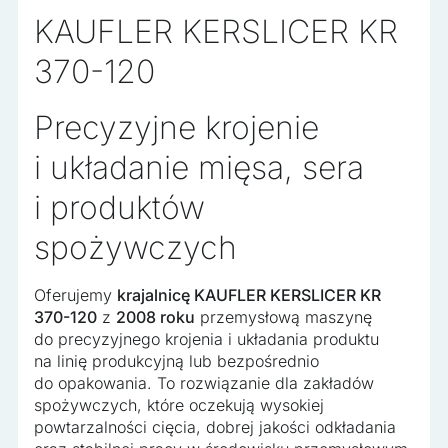
Nieklasyfikowane
KAUFLER KERSLICER KR
Nieklasyfikowane pliki cookie, to pliki, które są w procesie
klasyfikowania, wraz z dostawcami poszczególnych
370-120
ciasteczek.
Precyzyjne krojenie
Odrzuć wszystko
i układanie mięsa, sera
Zapisz moje preferencje
i produktów
Akceptuj wszystko
spożywczych
Oferujemy
krajalnicę KAUFLER KERSLICER KR
370-120
z
2008 roku
przemysłową maszynę
do precyzyjnego krojenia i układania produktu
na linię produkcyjną lub bezpośrednio
do opakowania. To rozwiązanie dla zakładów
spożywczych, które oczekują wysokiej
powtarzalności cięcia, dobrej jakości odkładania