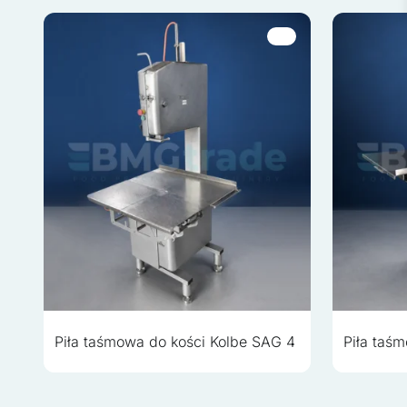
Marketingowe pliki cookie
wyświetlanie reklam, które
wydawców i reklamodawców
Nieklasyfikowane
Nieklasyfikowane pliki coo
ciasteczek.
Odrzuć wszystk
Piła taśmowa do kości Kolbe SAG 4
Piła taś