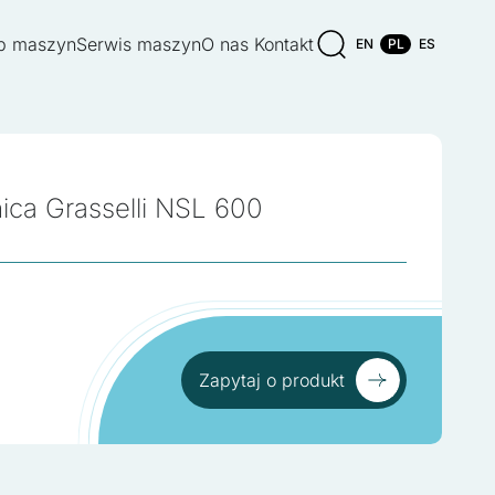
p maszyn
Serwis maszyn
O nas
Kontakt
EN
PL
ES
nica Grasselli NSL 600
Zapytaj o produkt
Zapytaj o produkt