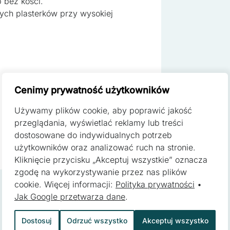
 bez kości.
. Partnerzy mogą połączyć te informacje z innymi danymi otrzymanym
ania z ich usług.
ych plasterków przy wysokiej
ą kluczowe znaczenie dla podstawowych funkcji witryny i witryna ni
h. Te pliki cookie nie przechowują żadnych danych umożliwiających 
Cenimy prywatność użytkowników
Używamy plików cookie, aby poprawić jakość
ferencji umożliwiają stronie zapamiętanie informacji, które zmieniają
przeglądania, wyświetlać reklamy lub treści
zyk lub region, w którym znajduje się użytkownik.
dostosowane do indywidualnych potrzeb
użytkowników oraz analizować ruch na stronie.
Kliknięcie przycisku „Akceptuj wszystkie” oznacza
zgodę na wykorzystywanie przez nas plików
pomagają właścicielem stron internetowych zrozumieć, w jaki sposób
cookie. Więcej informacji:
Polityka prywatności
•
 gromadząc i zgłaszając anonimowe informacje.
Jak Google przetwarza dane
.
Dostosuj
Odrzuć wszystko
Akceptuj wszystko