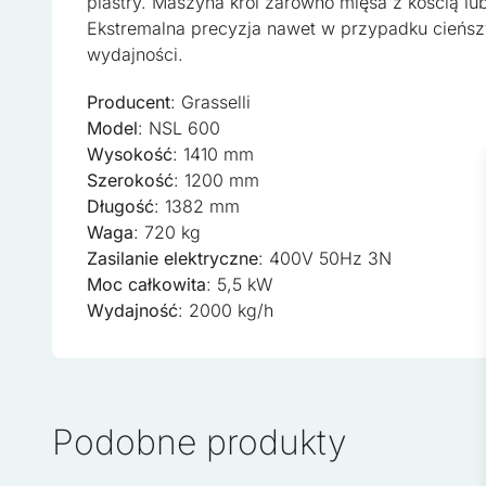
plastry. Maszyna kroi zarówno mięsa z kością lub
reklamowym i analitycznym
uzyskanymi podczas korzyst
Ekstremalna precyzja nawet w przypadku cieńsz
wydajności.
Niezbędne
Producent
: Grasselli
Niezbędne pliki cookie maj
Model
: NSL 600
zamierzony sposób bez nic
Wysokość
: 1410 mm
Szerokość
: 1200 mm
Długość
: 1382 mm
Preferencje
Waga
: 720 kg
Pliki cookie dotyczące pre
Zasilanie elektryczne
: 400V 50Hz 3N
strony, np. preferowany ję
Moc całkowita
: 5,5 kW
Wydajność
: 2000 kg/h
Statystyka
Statystyczne pliki cookie 
zachowują się na stronie,
Podobne produkty
Marketing