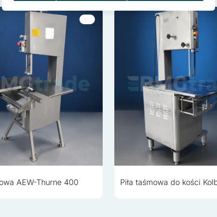
 stosowane są w celu śledzenia użytkowników na stronach internetow
 są istotne i interesujące dla poszczególnych użytkowników i tym s
 strony trzeciej.
kie, to pliki, które są w procesie klasyfikowania, wraz z dostawcam
o
Zapisz moje preferencje
Ak
mowa AEW-Thurne 400
Piła taśmowa do kości Ko