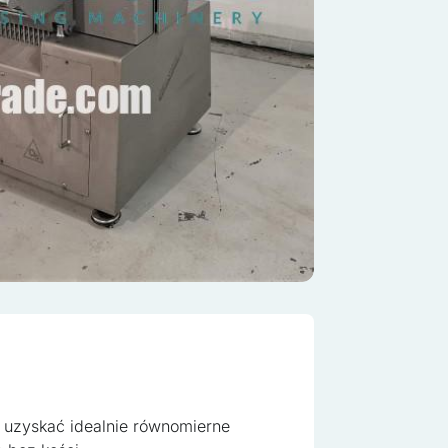
e do spersonalizowania treści i reklam, aby oferować funkcje społec
a uzyskać idealnie równomierne
cje o tym, jak korzystasz z naszej witryny, udostępniamy partnerom 