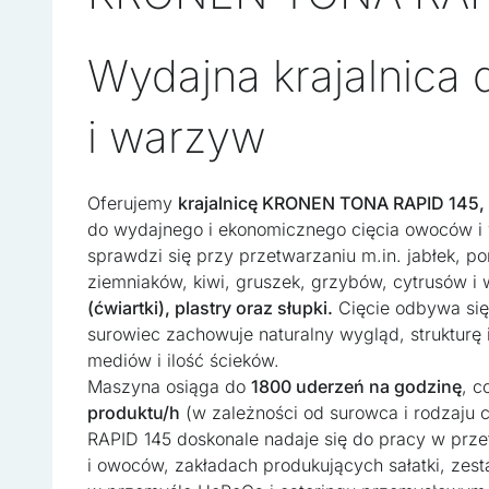
Wydajna krajalnica
i warzyw
Oferujemy
krajalnicę KRONEN TONA RAPID 145, 
do wydajnego i ekonomicznego cięcia owoców i 
sprawdzi się przy przetwarzaniu m.in. jabłek, p
ziemniaków, kiwi, gruszek, grzybów, cytrusów i
(ćwiartki), plastry oraz słupki.
Cięcie odbywa si
surowiec zachowuje naturalny wygląd, strukturę 
mediów i ilość ścieków.
Maszyna osiąga do
1800 uderzeń na godzinę
, c
Wykorzystujemy pliki cooki
produktu/h
(w zależności od surowca i rodzaju
w naszej witrynie. Informa
RAPID 145 doskonale nadaje się do pracy w prz
reklamowym i analitycznym
i owoców, zakładach produkujących sałatki, zest
uzyskanymi podczas korzyst