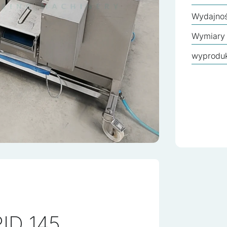
Wydajno
Wymiary
wyprodu
ID 145