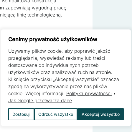
 Kompaktowa konstrukcja
mm
zapewniają wygodną pracę
ejącą linię technologiczną.
ą kluczowe znaczenie dla podstawowych funkcji witryny i witryna ni
h. Te pliki cookie nie przechowują żadnych danych umożliwiających 
Cenimy prywatność użytkowników
Używamy plików cookie, aby poprawić jakość
ferencji umożliwiają stronie zapamiętanie informacji, które zmieniają
przeglądania, wyświetlać reklamy lub treści
zyk lub region, w którym znajduje się użytkownik.
dostosowane do indywidualnych potrzeb
użytkowników oraz analizować ruch na stronie.
Kliknięcie przycisku „Akceptuj wszystkie” oznacza
zgodę na wykorzystywanie przez nas plików
pomagają właścicielem stron internetowych zrozumieć, w jaki sposób
cookie. Więcej informacji:
Polityka prywatności
•
 gromadząc i zgłaszając anonimowe informacje.
Jak Google przetwarza dane
.
 surowca)
Dostosuj
Odrzuć wszystko
Akceptuj wszystko
 stosowane są w celu śledzenia użytkowników na stronach internetow
 są istotne i interesujące dla poszczególnych użytkowników i tym s