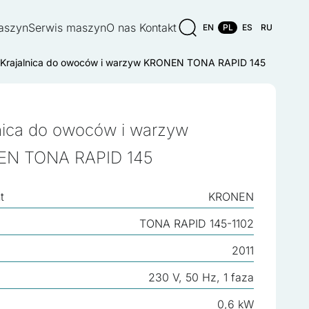
aszyn
Serwis maszyn
O nas
Kontakt
EN
PL
ES
RU
Krajalnica do owoców i warzyw KRONEN TONA RAPID 145
lnica do owoców i warzyw
N TONA RAPID 145
t
KRONEN
TONA RAPID 145-1102
2011
230 V, 50 Hz, 1 faza
0,6 kW