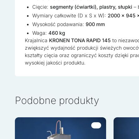
wydawców i reklamodawców
Cięcie:
segmenty (ćwiartki), plastry, słupki
– 
Wymiary całkowite (D x S x W):
2000 x 945 
Nieklasyfikowane
Wysokość podawania:
900 mm
Nieklasyfikowane pliki coo
Waga:
460 kg
ciasteczek.
Krajalnica
KRONEN TONA RAPID 145
to niezawod
zwiększyć wydajność produkcji świeżych owocó
kształty cięcia oraz ograniczyć koszty dzięki p
Odrzuć wszystk
wysokiej jakości produktu.
Podobne produkty