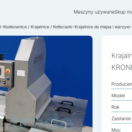
Maszyny używane
Skup m
i
Kostkownice / Krajalnice / Kotleciarki
Krajalnice do mięsa i warzyw
Kraja
KRONE
Producen
Model
Rok
Zasilanie
Moc