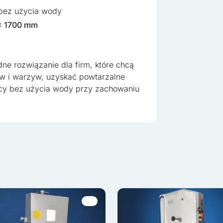
 strony trzeciej.
bez użycia wody
x 1700 mm
kie, to pliki, które są w procesie klasyfikowania, wraz z dostawcam
ne rozwiązanie dla firm, które chcą
w i warzyw, uzyskać powtarzalne
racy bez użycia wody przy zachowaniu
o
Zapisz moje preferencje
Ak