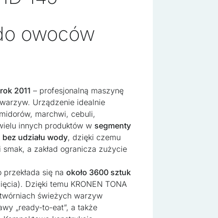
 do owoców
rok 2011
– profesjonalną maszynę
warzyw. Urządzenie idealnie
omidorów, marchwi, cebuli,
 wielu innych produktów w
segmenty
ę
bez udziału wody
, dzięki czemu
i smak, a zakład ogranicza zużycie
o przekłada się na
około 3600 sztuk
e do spersonalizowania treści i reklam, aby oferować funkcje społec
 cięcia). Dzięki temu KRONEN TONA
cje o tym, jak korzystasz z naszej witryny, udostępniamy partnerom 
etwórniach świeżych warzyw
. Partnerzy mogą połączyć te informacje z innymi danymi otrzymanym
awy „ready-to-eat”, a także
ania z ich usług.