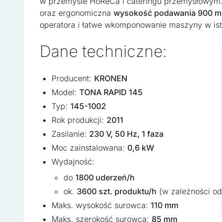
w przemyśle HoReCa i cateringu przemysłowym.
oraz ergonomiczna
wysokość podawania 900 
Niezbędne
operatora i łatwe wkomponowanie maszyny w istni
Niezbędne pliki cookie maj
Dane techniczne:
zamierzony sposób bez nic
Preferencje
Producent:
KRONEN
Model:
TONA RAPID 145
Pliki cookie dotyczące pre
strony, np. preferowany ję
Typ:
145-1002
Rok produkcji:
2011
Statystyka
Zasilanie:
230 V, 50 Hz, 1 faza
Moc zainstalowana:
0,6 kW
Statystyczne pliki cookie 
zachowują się na stronie,
Wydajność:
do
1800 uderzeń/h
Marketing
ok.
3600 szt. produktu/h
(w zależności od
Maks. wysokość surowca:
110 mm
Marketingowe pliki cookie
wyświetlanie reklam, które
Maks. szerokość surowca:
85 mm