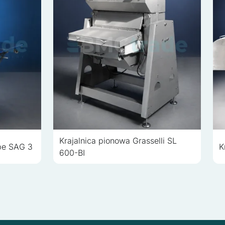
Krajalnica pionowa Grasselli SL
lbe SAG 3
K
600-BI