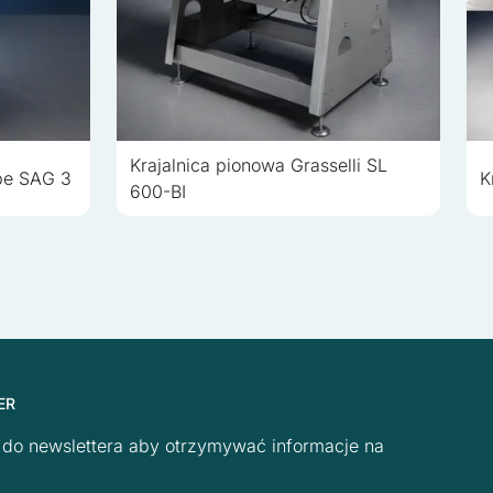
Krajalnica pionowa Grasselli SL
lbe SAG 3
K
600-BI
ER
ę do newslettera aby otrzymywać informacje na