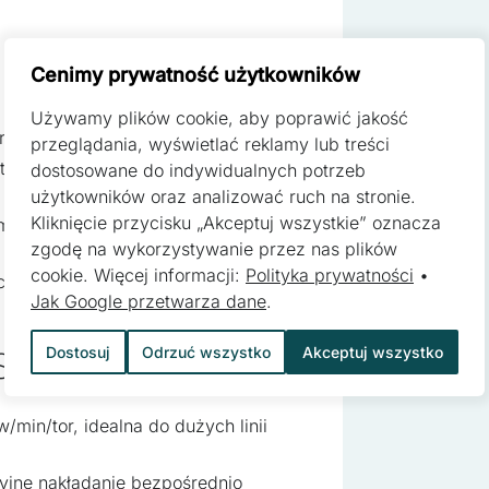
ą kluczowe znaczenie dla podstawowych funkcji witryny i witryna ni
h. Te pliki cookie nie przechowują żadnych danych umożliwiających 
Cenimy prywatność użytkowników
Używamy plików cookie, aby poprawić jakość
ferencji umożliwiają stronie zapamiętanie informacji, które zmieniają
jenia i aplikacji
przeglądania, wyświetlać reklamy lub treści
zyk lub region, w którym znajduje się użytkownik.
tack & shingle (stosowanie /
dostosowane do indywidualnych potrzeb
użytkowników oraz analizować ruch na stronie.
Kliknięcie przycisku „Akceptuj wszystkie” oznacza
– możliwość dopasowania
zgodę na wykorzystywanie przez nas plików
pomagają właścicielem stron internetowych zrozumieć, w jaki sposób
cookie. Więcej informacji:
Polityka prywatności
•
jonalnie z czujnikiem niskiego
 gromadząc i zgłaszając anonimowe informacje.
Jak Google przetwarza dane
.
Dostosuj
Odrzuć wszystko
Akceptuj wszystko
 S/A-530-2E
 stosowane są w celu śledzenia użytkowników na stronach internetow
 są istotne i interesujące dla poszczególnych użytkowników i tym s
/min/tor, idealna do dużych linii
 strony trzeciej.
yjne nakładanie bezpośrednio