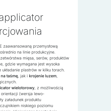
applicator
rcjowania
-2E zaawansowaną przemysłową
ośrednio na linie produkcyjne.
rzetwórstwa mięsa, serów, produktów
ce, gdzie wymagana jest wysoka
 układanie plastrów w kilku torach.
ę na taśmę
, jak i
krojenie luzem
,
gicznych.
licator wielotorowy
, z możliwością
, orientacji (wersja lewo-
ły załadunek produktu
czujnikiem niskiego poziomu