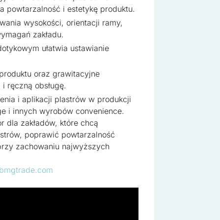
a powtarzalność i estetykę produktu.
kie, to pliki, które są w procesie klasyfikowania, wraz z dostawcam
ania wysokości, orientacji ramy,
o wymagań zakładu.
 dotykowym ułatwia ustawianie
o
Zapisz moje preferencje
Ak
produktu oraz grawitacyjne
 i ręczną obsługę.
enia i aplikacji plastrów w produkcji
ge i innych wyrobów convenience.
r dla zakładów, które chcą
astrów, poprawić powtarzalność
 przy zachowaniu najwyższych
bmgtrade.com