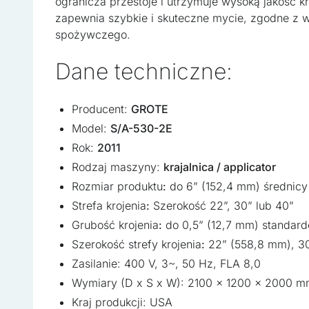
ogranicza przestoje i utrzymuje wysoką jakość kr
zapewnia szybkie i skuteczne mycie, zgodne z
spożywczego.
Dane techniczne:
Producent:
GROTE
Model:
S/A-530-2E
Rok:
2011
Rodzaj maszyny:
krajalnica / applicator
Rozmiar produktu
:
do 6” (152,4 mm) średnicy
Strefa krojenia
:
Szerokość 22”, 30” lub 40”
Wykorzystujemy pliki cooki
w naszej witrynie. Informa
Grubość krojenia
:
do 0,5” (12,7 mm) standar
reklamowym i analitycznym
Szerokość strefy krojenia
:
22” (558,8 mm), 3
uzyskanymi podczas korzyst
Zasilanie: 400 V, 3~, 50 Hz, FLA 8,0
Wymiary (D x S x W): 2100 x 1200 x 2000 
Niezbędne
Kraj produkcji: USA