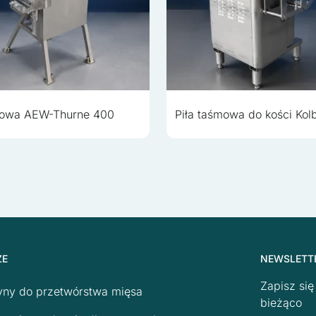
mowa AEW-Thurne 400
Piła taśmowa do kości Ko
ŻE
NEWSLETT
Zapisz si
ny do przetwórstwa mięsa
bieżąco