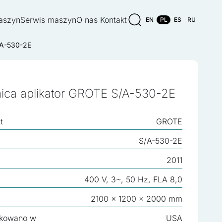
aszyn
Serwis maszyn
O nas
Kontakt
EN
PL
ES
RU
S/A-530-2E
nica aplikator GROTE S/A-530-2E
t
GROTE
S/A-530-2E
2011
400 V, 3~, 50 Hz, FLA 8,0
2100 x 1200 x 2000 mm
kowano w
USA