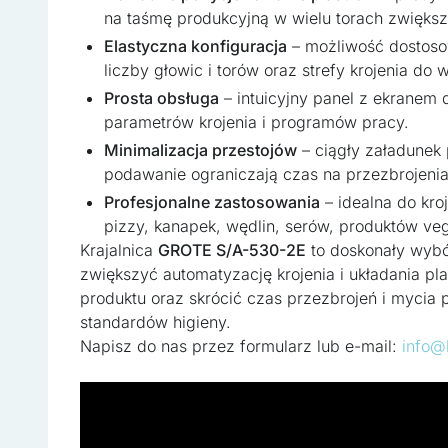
Nieklasyfikowane
na taśmę produkcyjną w wielu torach zwiększ
Nieklasyfikowane pliki coo
Elastyczna konfiguracja
– możliwość dostosow
ciasteczek.
liczby głowic i torów oraz strefy krojenia d
Prosta obsługa
– intuicyjny panel z ekranem
parametrów krojenia i programów pracy.
Odrzuć wszystk
Minimalizacja przestojów
– ciągły załadunek 
podawanie ograniczają czas na przezbrojenia
Profesjonalne zastosowania
– idealna do kroj
pizzy, kanapek, wędlin, serów, produktów ve
Krajalnica
GROTE S/A-530-2E
to doskonały wybó
zwiększyć automatyzację krojenia i układania pl
produktu oraz skrócić czas przezbrojeń i mycia
standardów higieny.
Napisz do nas przez formularz lub e-mail:
info@