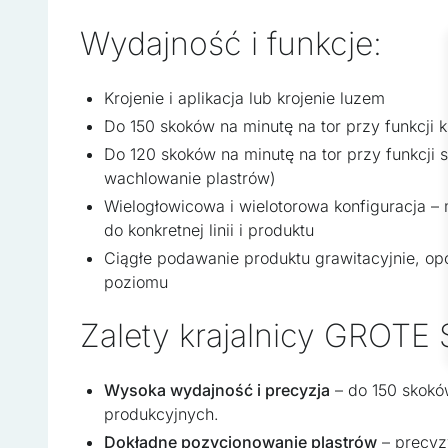
Niezbędne pliki cookie maj
zamierzony sposób bez nic
Wydajność i funkcje:
Preferencje
Krojenie i aplikacja lub krojenie luzem
Pliki cookie dotyczące pre
Do 150 skoków na minutę na tor przy funkcji kro
strony, np. preferowany ję
Do 120 skoków na minutę na tor przy funkcji s
wachlowanie plastrów)
Statystyka
Wielogłowicowa i wielotorowa konfiguracja 
do konkretnej linii i produktu
Statystyczne pliki cookie 
Ciągłe podawanie produktu grawitacyjnie, opc
zachowują się na stronie,
poziomu
Marketing
Zalety krajalnicy GROTE
Marketingowe pliki cookie
wyświetlanie reklam, które
Wysoka wydajność i precyzja
– do 150 skoków
wydawców i reklamodawców
produkcyjnych.
Dokładne pozycjonowanie plastrów
– precyz