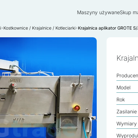
Maszyny używane
Skup m
i
Kostkownice / Krajalnice / Kotleciarki
Krajalnica aplikator GROTE 
Krajal
Producen
Model
Rok
Zasilanie
Wymiary
Wyprodu