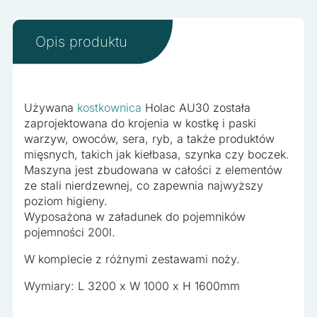
Nieklasyfikowane
Nieklasyfikowane pliki cookie, to pliki, które są w procesie
Opis produktu
klasyfikowania, wraz z dostawcami poszczególnych
ciasteczek.
Odrzuć wszystko
Używana
kostkownica
Holac AU30 została
zaprojektowana do krojenia w kostkę i paski
Zapisz moje preferencje
warzyw, owoców, sera, ryb, a także produktów
mięsnych, takich jak kiełbasa, szynka czy boczek.
Akceptuj wszystko
Maszyna jest zbudowana w całości z elementów
ze stali nierdzewnej, co zapewnia najwyższy
poziom higieny.
Wyposażona w załadunek do pojemników
pojemności 200l.
W komplecie z różnymi zestawami noży.
Wymiary: L 3200 x W 1000 x H 1600mm