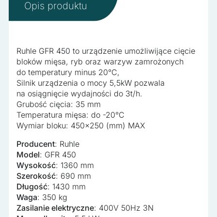
Opis produktu
zapamiętanie informacji, które zmieniają wygląd lub
funkcjonowanie strony, np. preferowany język lub region, w
którym znajduje się użytkownik.
Ruhle GFR 450 to urządzenie umożliwijące cięcie
Statystyka
bloków mięsa, ryb oraz warzyw zamrożonych
do temperatury minus 20°C,
Statystyczne pliki cookie pomagają właścicielem stron
Silnik urządzenia o mocy 5,5kW pozwala
internetowych zrozumieć, w jaki sposób różni użytkownicy
na osiągnięcie wydajności do 3t/h.
zachowują się na stronie, gromadząc i zgłaszając
Grubość cięcia: 35 mm
anonimowe informacje.
Temperatura mięsa: do -20°C
Wymiar bloku: 450×250 (mm) MAX
Marketing
Producent
: Ruhle
Marketingowe pliki cookie stosowane są w celu śledzenia
Model
: GFR 450
użytkowników na stronach internetowych. Celem jest
Wysokość
: 1360 mm
wyświetlanie reklam, które są istotne i interesujące dla
Szerokość
: 690 mm
poszczególnych użytkowników i tym samym bardziej cenne
Długość
: 1430 mm
dla wydawców i reklamodawców strony trzeciej.
Waga
: 350 kg
Zasilanie elektryczne
: 400V 50Hz 3N