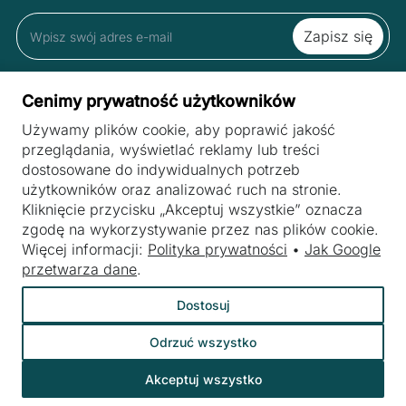
Zapisując się do newslettera akceptujesz Regulamin oraz Polityką
Cenimy prywatność użytkowników
Prywatności.
Używamy plików cookie, aby poprawić jakość
przeglądania, wyświetlać reklamy lub treści
dostosowane do indywidualnych potrzeb
STRONY
użytkowników oraz analizować ruch na stronie.
Maszyny
Kliknięcie przycisku „Akceptuj wszystkie” oznacza
BRANŻE
zgodę na wykorzystywanie przez nas plików cookie.
Skup maszyn
Maszyny do przetwórstwa mięsa
Więcej informacji:
Polityka prywatności
•
Jak Google
POLITYKA PRYWATNOŚCI
Serwis maszyn
przetwarza dane
.
Maszyny i urządzenia dla przemysłu mleczarskiego
TERMS OF SERVICE
Jak wysyłamy
Dostosuj
Maszyny i urządzenia dla branży piekarniczej
O nas
Maszyny do przetwórstwa owoców i warzyw
Odrzuć wszystko
Blog
Akceptuj wszystko
©
Webtom.pl
Kontakt