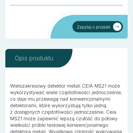
Nieklasyfikowane
Nieklasyfikowane pliki cookie, to pliki, które są w procesie
klasyfikowania, wraz z dostawcami poszczególnych
ciasteczek.
Zapytaj o produkt
Zapytaj o produkt
Odrzuć wszystko
Zapisz moje preferencje
Opis produktu
Akceptuj wszystko
Wielozakresowy detektor metali CEIA MS21 może
wykorzystywać wiele częstotliwości jednocześnie,
co daje mu przewagę nad konwencjonalnymi
detektorami, które wykorzystują tylko jedną
z dostępnych częstotliwości jednocześnie. Ceia
MS21 może zapewnić lepszą czułość do połowy
wielkości próbki testowej konwencjonalnego
detektora metali. Wyjątkowa zdolność wykrywania