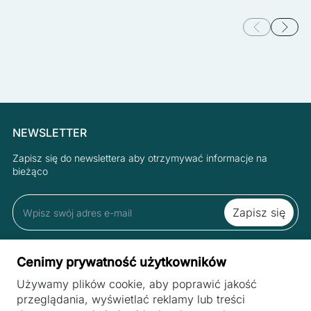
NEWSLETTER
Zapisz się do newslettera aby otrzymywać informacje na
bieżąco
Zapisując się do newslettera akceptujesz Regulamin oraz Polityką
Cenimy prywatność użytkowników
Prywatności.
Używamy plików cookie, aby poprawić jakość
przeglądania, wyświetlać reklamy lub treści