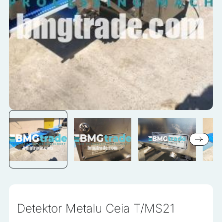
zapamiętanie informacji, które zmieniają wygląd lub
funkcjonowanie strony, np. preferowany język lub region, w
którym znajduje się użytkownik.
Statystyka
Statystyczne pliki cookie pomagają właścicielem stron
internetowych zrozumieć, w jaki sposób różni użytkownicy
zachowują się na stronie, gromadząc i zgłaszając
anonimowe informacje.
Marketing
Marketingowe pliki cookie stosowane są w celu śledzenia
użytkowników na stronach internetowych. Celem jest
wyświetlanie reklam, które są istotne i interesujące dla
poszczególnych użytkowników i tym samym bardziej cenne
dla wydawców i reklamodawców strony trzeciej.
Detektor Metalu Ceia T/MS21