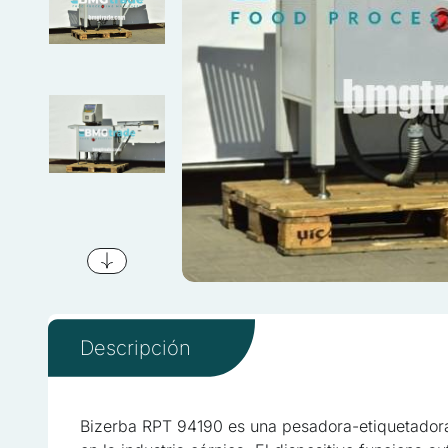
Utilizamos cookies para per
Descripción
Compartimos información sob
quienes pueden combinarla 
hayas hecho de sus servici
Bizerba RPT 94190 es una pesadora-etiquetadora