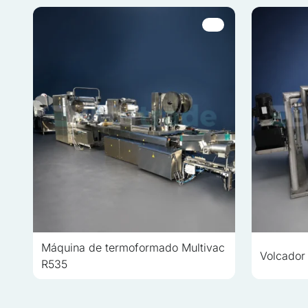
No clasificadas
Las cookies no clasificada
individuales
Rechazar
Máquina de termoformado Multivac
Volcador
R535