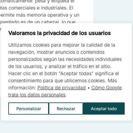
automáticamente: pesa y etiqueta el
tas comerciales e industriales. El
 permite más memoria operativa y un
cruciales para las funciones básicas del sitio web y el sitio no funci
esentado es de un cabezal, lo que
 almacenan ningún dato que permita la identificación personal
rte superior del paquete.
Valoramos la privacidad de los usuarios
Utilizamos cookies para mejorar la calidad de la
s permiten que el sitio recuerde información que cambia la aparienci
navegación, mostrar anuncios o contenidos
oma preferido o la región en la que se encuentra el usuario
personalizados según las necesidades individuales
de los usuarios, y analizar el tráfico en el sitio.
Hacer clic en el botón "Aceptar todas" significa el
consentimiento para que utilicemos cookies. Más
yudan a los propietarios de sitios web a comprender cómo los diferen
información:
Política de privacidad
•
Cómo Google
y reportando información de forma anónima
trata los datos personales
.
Personalizar
Rechazar
Aceptar todo
 utilizan para rastrear a los usuarios a través de los sitios web. El o
esantes para el usuario individual, y por lo tanto, más valiosos para 