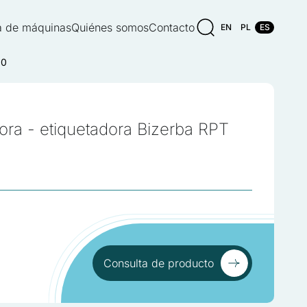
 de máquinas
Quiénes somos
Contacto
EN
PL
ES
90
ra - etiquetadora Bizerba RPT
Consulta de producto
Consulta de producto