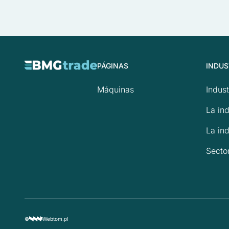
PÁGINAS
INDUS
Máquinas
Indust
La ind
La ind
Secto
©
Webtom.pl