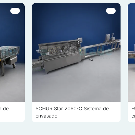
proveedores de cookies
Aceptar todo
a de
SCHUR Star 2060-C Sistema de
F
envasado
e