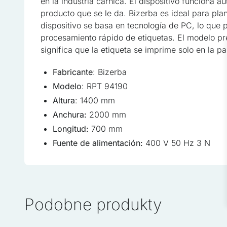
en la industria cárnica. El dispositivo funciona 
Esenciales
producto que se le da. Bizerba es ideal para plan
dispositivo se basa en tecnología de PC, lo que
Las cookies esenciales son 
procesamiento rápido de etiquetas. El modelo pr
sin ellas. Estas cookies no
significa que la etiqueta se imprime solo en la pa
Preferencias
Fabricante
: Bizerba
Las cookies de preferencia
Modelo
: RPT 94190
página, por ejemplo, el idi
Altura
: 1400 mm
Anchura:
2000 mm
Estadísticas
Longitud:
700 mm
Las cookies estadísticas a
Fuente de alimentación:
400 V 50 Hz 3 N
con el sitio, recopilando 
Marketing
Podobne produkty
Las cookies de marketing se
que sean relevantes e inter
de terceros