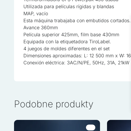
Utilizada para películas rígidas y blandas
Las cookies esenciales son 
MAP, vacío
sin ellas. Estas cookies no
Esta máquina trabajaba con embutidos cortados.
Avance 360mm
Preferencias
Película superior 425mm, film base 430mm
Equipada con la etiquetadora TiroLabel.
Las cookies de preferencia
página, por ejemplo, el idi
4 juegos de moldes diferentes en el set
Dimensiones aproximadas: L: 12 500 mm x W: 
Conexión eléctrica: 3AC/N/PE, 50Hz, 31A, 21kW
Estadísticas
Las cookies estadísticas a
con el sitio, recopilando 
Marketing
Podobne produkty
Las cookies de marketing se
que sean relevantes e inter
de terceros