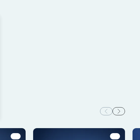
onará de la manera prevista
a o el funcionamiento de la
tes usuarios interactúan
bjetivo es mostrar anuncios
los editores y anunciantes