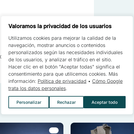
cruciales para las funciones básicas del sitio web y el sitio no funci
 almacenan ningún dato que permita la identificación personal
Valoramos la privacidad de los usuarios
Utilizamos cookies para mejorar la calidad de la
s permiten que el sitio recuerde información que cambia la aparienci
navegación, mostrar anuncios o contenidos
oma preferido o la región en la que se encuentra el usuario
personalizados según las necesidades individuales
1600 mm x H: 2200 mm
de los usuarios, y analizar el tráfico en el sitio.
Hacer clic en el botón "Aceptar todas" significa el
consentimiento para que utilicemos cookies. Más
yudan a los propietarios de sitios web a comprender cómo los diferen
información:
Política de privacidad
•
Cómo Google
y reportando información de forma anónima
trata los datos personales
.
Personalizar
Rechazar
Aceptar todo
 utilizan para rastrear a los usuarios a través de los sitios web. El o
esantes para el usuario individual, y por lo tanto, más valiosos para 