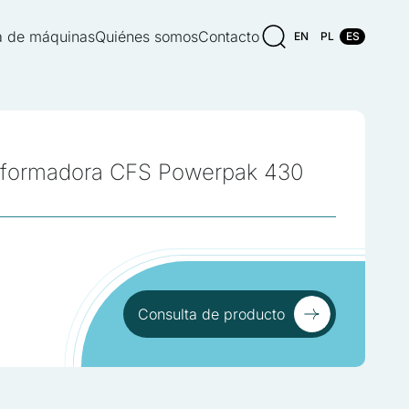
 de máquinas
Quiénes somos
Contacto
EN
PL
ES
formadora CFS Powerpak 430
Consulta de producto
Consulta de producto