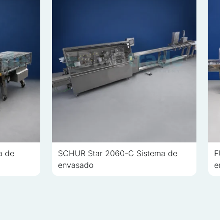
proveedores de cookies
Aceptar todo
a de
SCHUR Star 2060-C Sistema de
F
envasado
e