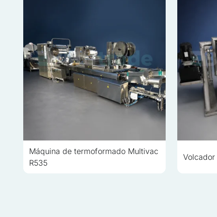
No clasificadas
Las cookies no clasificada
individuales
Rechazar
Máquina de termoformado Multivac
Volcador
R535