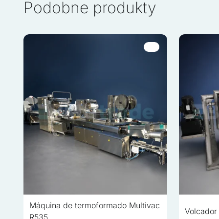
Podobne produkty
de terceros
No clasificadas
Las cookies no clasificada
individuales
Rechazar
Máquina de termoformado Multivac
Volcador
R535