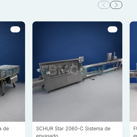
proveedores de cookies
Aceptar todo
a de
SCHUR Star 2060-C Sistema de
F
envasado
e