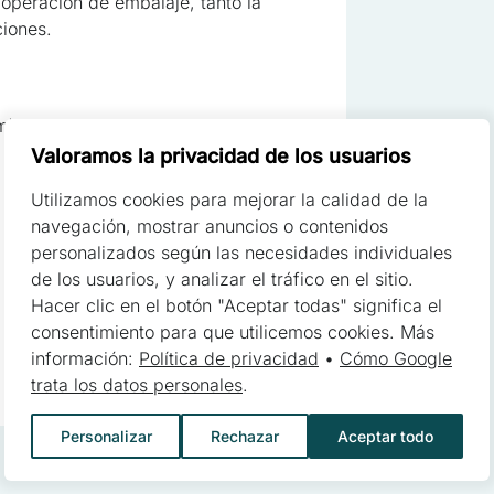
operación de embalaje, tanto la
ciones.
cruciales para las funciones básicas del sitio web y el sitio no funci
 almacenan ningún dato que permita la identificación personal
m)
Valoramos la privacidad de los usuarios
Utilizamos cookies para mejorar la calidad de la
s permiten que el sitio recuerde información que cambia la aparienci
navegación, mostrar anuncios o contenidos
oma preferido o la región en la que se encuentra el usuario
personalizados según las necesidades individuales
de los usuarios, y analizar el tráfico en el sitio.
Hacer clic en el botón "Aceptar todas" significa el
consentimiento para que utilicemos cookies. Más
yudan a los propietarios de sitios web a comprender cómo los diferen
información:
Política de privacidad
•
Cómo Google
y reportando información de forma anónima
trata los datos personales
.
Personalizar
Rechazar
Aceptar todo
 utilizan para rastrear a los usuarios a través de los sitios web. El o
esantes para el usuario individual, y por lo tanto, más valiosos para 