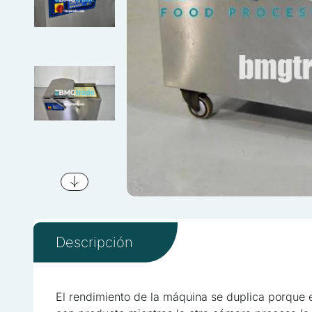
Descripción
Utilizamos cookies para per
Compartimos información sob
quienes pueden combinarla 
El rendimiento de la máquina se duplica porque 
hayas hecho de sus servici