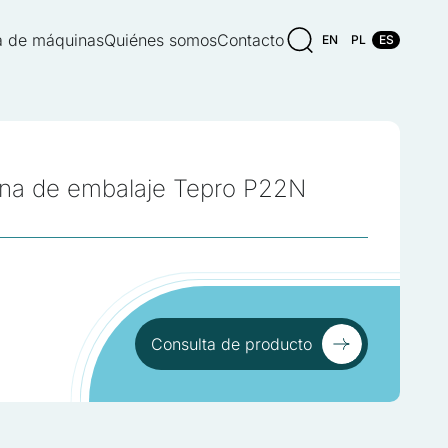
 de máquinas
Quiénes somos
Contacto
EN
PL
ES
na de embalaje Tepro P22N
Consulta de producto
Consulta de producto