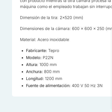
con producto mientras la otra cámara procesa la 
máquina como el empleado trabajan sin interrup
Esenciales
Dimensión de la tira: 2×520 (mm)
Las cookies esenciales son 
sin ellas. Estas cookies no
Dimensiones de la cámara: 600 x 600 x 250 (m
Material: Acero inoxidable
Preferencias
Las cookies de preferencia
Fabricante:
Tepro
página, por ejemplo, el idi
Modelo:
P22N
Altura:
1000 mm
Estadísticas
Anchura:
800 mm
Las cookies estadísticas a
Longitud:
1200 mm
con el sitio, recopilando 
Fuente de alimentación:
400 V 50 Hz 3N
Marketing
Las cookies de marketing se
que sean relevantes e inter