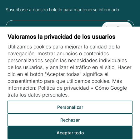
Suscríbase a nuestro boletín para mantenerse informado
Valoramos la privacidad de los usuarios
Al suscribirse al boletín, acepta las Condiciones y la Política de
Utilizamos cookies para mejorar la calidad de la
privacidad.
navegación, mostrar anuncios o contenidos
personalizados según las necesidades individuales
de los usuarios, y analizar el tráfico en el sitio. Hacer
clic en el botón "Aceptar todas" significa el
PÁGINAS
consentimiento para que utilicemos cookies. Más
Máquinas
información:
Política de privacidad
•
Cómo Google
INDUSTRIAS
trata los datos personales
.
Industria cárnica
Personalizar
La industria de las frutas y verduras
Rechazar
La industria láctea
Sector panadero
Aceptar todo
©
Webtom.pl