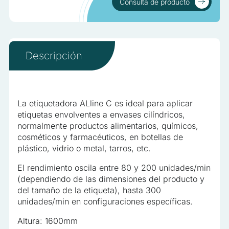
No clasificadas
Consulta de producto
Consulta de producto
Las cookies no clasificadas son aquellas que están en
proceso de clasificación, junto con los proveedores de
cookies individuales
Descripción
Rechazar
Guardar mis preferencias
La etiquetadora ALline C es ideal para aplicar
etiquetas envolventes a envases cilíndricos,
Aceptar todo
normalmente productos alimentarios, químicos,
cosméticos y farmacéuticos, en botellas de
plástico, vidrio o metal, tarros, etc.
El rendimiento oscila entre 80 y 200 unidades/min
(dependiendo de las dimensiones del producto y
del tamaño de la etiqueta), hasta 300
unidades/min en configuraciones específicas.
Altura: 1600mm