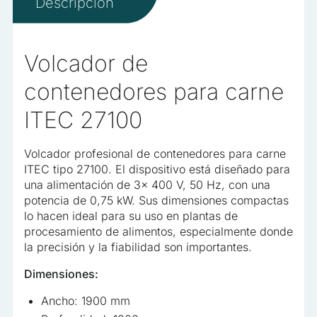
No clasificadas
Descripción
Las cookies no clasificadas son aquellas que están en
proceso de clasificación, junto con los proveedores de
Volcador de
cookies individuales
contenedores para carne
Rechazar
ITEC 27100
Guardar mis preferencias
Volcador profesional de contenedores para carne
Aceptar todo
ITEC tipo 27100. El dispositivo está diseñado para
una alimentación de 3x 400 V, 50 Hz, con una
potencia de 0,75 kW. Sus dimensiones compactas
lo hacen ideal para su uso en plantas de
procesamiento de alimentos, especialmente donde
la precisión y la fiabilidad son importantes.
Dimensiones:
Ancho: 1900 mm