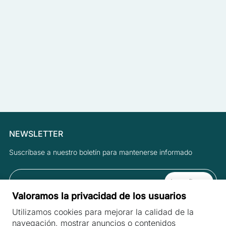
NEWSLETTER
Suscríbase a nuestro boletín para mantenerse informado
Valoramos la privacidad de los usuarios
Al suscribirse al boletín, acepta las Condiciones y la Política de
Utilizamos cookies para mejorar la calidad de la
privacidad.
navegación, mostrar anuncios o contenidos