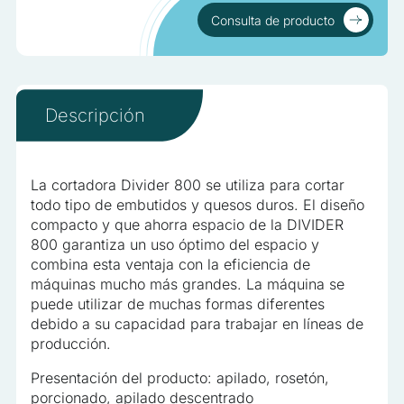
Las cookies estadísticas ayudan a los propietarios de sitios we
Consulta de producto
con el sitio, recopilando y reportando información de forma anó
Consulta de producto
Marketing
Descripción
Las cookies de marketing se utilizan para rastrear a los usuarios 
que sean relevantes e interesantes para el usuario individual, y 
de terceros
La cortadora Divider 800 se utiliza para cortar
No clasificadas
todo tipo de embutidos y quesos duros. El diseño
compacto y que ahorra espacio de la DIVIDER
Las cookies no clasificadas son aquellas que están en proceso d
800 garantiza un uso óptimo del espacio y
individuales
combina esta ventaja con la eficiencia de
máquinas mucho más grandes. La máquina se
puede utilizar de muchas formas diferentes
Rechaz
debido a su capacidad para trabajar en líneas de
producción.
Guardar mis pr
Presentación del producto: apilado, rosetón,
Aceptar 
porcionado, apilado descentrado