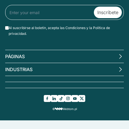
Al suscribirse al boletín, acepta las Condiciones y la Política de
privacidad.
PÁGINAS
Máquinas
INDUSTRIAS
Industria cárnica
La industria de las frutas y verduras
La industria láctea
Sector panadero
©
Webtom.pl