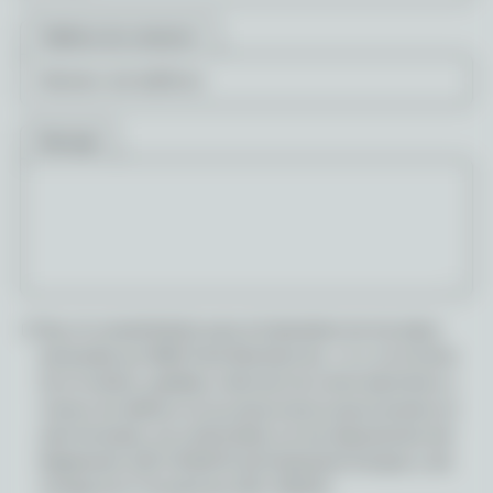
Teléfono de contacto<
Mensaje
Doy mi consentimiento para el tratamiento de mis datos
personales por BMG Food Machines Sp. z o.o. en la forma
de mi nombre, apellidos, dirección de correo electrónico y
número de teléfono (si se proporciona) proporcionados en
este formulario, de conformidad con las disposiciones del
Reglamento (UE) 2016/679 del Parlamento Europeo y del
Consejo de 27 de abril de 2016. (RODO).