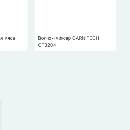
я мяса
Волчок-миксер CARNITECH
CT3204
иальных функций и
 с нашими партнерами в
ию с другими данными,
 работать должным
ать личность.
орая изменяет внешний