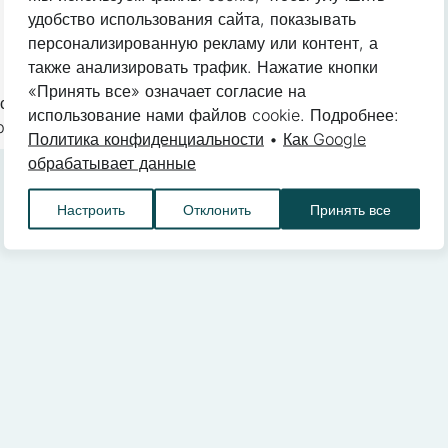
 сайта, например, предпочтительный язык или регион, в котором н
удобство использования сайта, показывать
персонализированную рекламу или контент, а
также анализировать трафик. Нажатие кнопки
«Принять все» означает согласие на
ситель-измельчитель KILIA
kie помогают владельцам веб-сайтов понять, как разные пользова
использование нами файлов cookie. Подробнее:
pard G 160–1000 л
ставляя анонимную информацию.
Политика конфиденциальности
•
Как Google
обрабатывает данные
Настроить
Отклонить
Принять все
ie используются для отслеживания пользователей на веб-сайтах.
на и интересна для конкретных пользователей, и таким образом бо
торон.
анные
йлы cookie — это файлы, которые находятся в процессе классиф
ookies.
Сохранить мои предпочтения