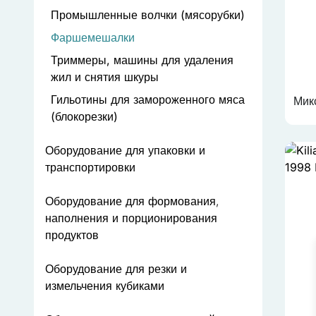
Промышленные волчки (мясорубки)
Фаршемешалки
Триммеры, машины для удаления
жил и снятия шкуры
Гильотины для замороженного мяса
Мик
(блокорезки)
Мы используем файлы coo
анализа трафика на нашем
Оборудование для упаковки и
области социальных сетей
транспортировки
которые вы им предостави
Оборудование для формования,
Необходимые
наполнения и порционирования
Необходимые файлы cookie
продуктов
образом без них. Эти фай
Оборудование для резки и
измельчения кубиками
Предпочтения
Файлы cookie, связанные