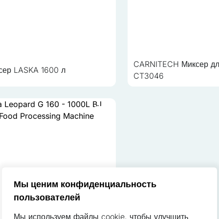
CARNITECH Миксер дл
сер LASKA 1600 л
CT3046
kie для персонализации контента и рекламы, предоставления соц
 сайте. Информация о том, как вы используете наш сайт, делится
, рекламы и аналитики. Партнеры могут объединять эту информац
ли или которые они собрали в результате использования их услуг.
 критически важны для основных функций сайта, и сайт не будет
лы cookie не хранят никаких данных, которые могут идентифициров
Мы ценим конфиденциальность
пользователей
Мы используем файлы cookie, чтобы улучшить
 с предпочтениями, позволяют сайту запоминать информацию, кот