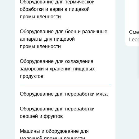
Оборудование для термической
вид или функционирование
обработки и варки в пищевой
промышленности
Статистика
Оборудование для боен и различные
Сме
Статистические файлы coo
аппараты для пищевой
Leo
сайтом, собирая и предо
промышленности
Маркетинг
Оборудование для охлаждения,
заморозки и хранения пищевых
Маркетинговые файлы cook
продуктов
рекламы, которая актуаль
рекламодателей третьих с
Оборудование для переработки мяса
Неклассифициров
Оборудование для переработки
Неклассифицированные фа
овощей и фруктов
поставщиками отдельных c
Машины и оборудование для
Отклонить
молочной промышленности