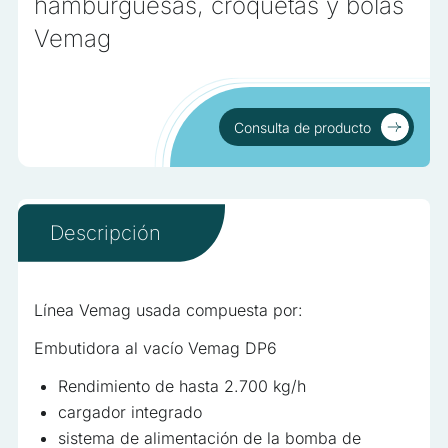
No clasificadas
hamburguesas, croquetas y bolas
Vemag
Las cookies no clasificadas son aquellas que están en
proceso de clasificación, junto con los proveedores de
cookies individuales
Consulta de producto
Rechazar
Consulta de producto
Guardar mis preferencias
Aceptar todo
Descripción
Línea Vemag usada compuesta por:
Embutidora al vacío Vemag DP6
Rendimiento de hasta 2.700 kg/h
cargador integrado
sistema de alimentación de la bomba de