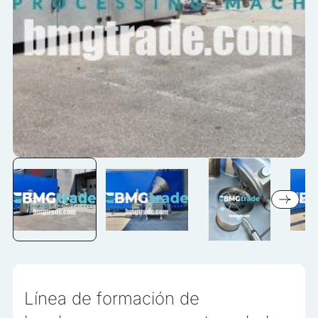
información que cambia la apariencia o el funcionamiento de
la página, por ejemplo, el idioma preferido o la región en la
que se encuentra el usuario
Estadísticas
Las cookies estadísticas ayudan a los propietarios de sitios
web a comprender cómo los diferentes usuarios interactúan
con el sitio, recopilando y reportando información de forma
anónima
Marketing
Las cookies de marketing se utilizan para rastrear a los
usuarios a través de los sitios web. El objetivo es mostrar
anuncios que sean relevantes e interesantes para el usuario
individual, y por lo tanto, más valiosos para los editores y
anunciantes de terceros
Línea de formación de