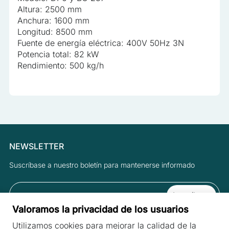
Altura: 2500 mm
Anchura: 1600 mm
Longitud: 8500 mm
Fuente de energía eléctrica: 400V 50Hz 3N
Potencia total: 82 kW
Rendimiento: 500 kg/h
NEWSLETTER
Suscríbase a nuestro boletín para mantenerse informado
Valoramos la privacidad de los usuarios
Al suscribirse al boletín, acepta las Condiciones y la Política de
Utilizamos cookies para mejorar la calidad de la